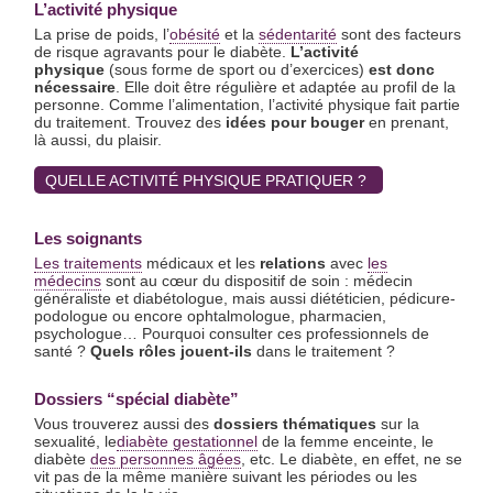
L’activité physique
La prise de poids, l’
obésité
et la
sédentarité
sont des facteurs
de risque agravants pour le diabète.
L’activité
physique
(sous forme de sport ou d’exercices)
est donc
nécessaire
. Elle doit être régulière et adaptée au profil de la
personne. Comme l’alimentation, l’activité physique fait partie
du traitement. Trouvez des
idées pour bouger
en prenant,
là aussi, du plaisir.
QUELLE ACTIVITÉ PHYSIQUE PRATIQUER ?
Les soignants
Les traitements
médicaux et les
relations
avec
les
médecins
sont au cœur du dispositif de soin : médecin
généraliste et diabétologue, mais aussi diététicien, pédicure-
podologue ou encore ophtalmologue, pharmacien,
psychologue… Pourquoi consulter ces professionnels de
santé ?
Quels rôles jouent-ils
dans le traitement ?
Dossiers “spécial diabète”
Vous trouverez aussi des
dossiers thématiques
sur la
sexualité, le
diabète gestationnel
de la femme enceinte, le
diabète
des personnes âgées
, etc. Le diabète, en effet, ne se
vit pas de la même manière suivant les périodes ou les