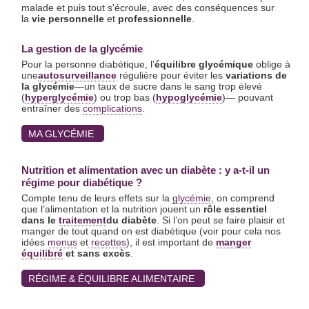
n
malade et puis tout s'écroule, avec des conséquences sur
e
la
vie personnelle
et
professionnelle
.
_
s
h
La gestion de la glycémie
a
Pour la personne diabétique, l’
équilibre glycémique
oblige à
r
une
autosurveillance
régulière pour éviter les
variations de
e
la glycémie
—un taux de sucre dans le sang trop élevé
(
hyperglycémie
) ou trop bas (
hypoglycémie
)— pouvant
entraîner des
complications
.
MA GLYCÉMIE
Nutrition et alimentation avec un diabète : y a-t-il un
régime pour diabétique ?
Compte tenu de leurs effets sur la
glycémie
, on comprend
que l’alimentation et la nutrition jouent un
rôle essentiel
dans le
traitement
du diabète
. Si l’on peut se faire plaisir et
manger de tout quand on est diabétique (voir pour cela nos
idées
menus
et
recettes
), il est important de
manger
équilibré
et sans excès
.
RÉGIME & ÉQUILIBRE ALIMENTAIRE