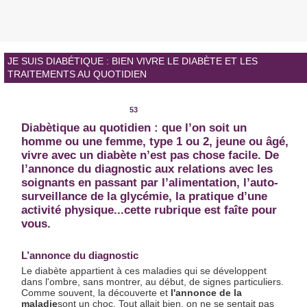
JE SUIS DIABÉTIQUE : BIEN VIVRE LE DIABÈTE ET LES
TRAITEMENTS AU QUOTIDIEN
S
S
S
S
S
M
h
h
h
h
h
o
53
a
a
a
a
a
r
Diabètique au quotidien : que l’on soit un
r
r
r
r
r
e
homme ou une femme, type 1 ou 2, jeune ou âgé,
e
e
e
e
e
S
vivre avec un diabète n’est pas chose facile. De
o
o
o
o
o
h
n
n
n
n
n
a
l’annonce du diagnostic aux relations avec les
p
e
f
t
g
r
soignants en passant par l’alimentation, l’auto-
r
m
a
w
o
i
surveillance de la glycémie, la pratique d’une
i
a
c
i
o
n
activité physique...cette rubrique est faîte pour
n
i
e
t
g
g
t
l
b
t
l
S
vous.
o
e
e
e
o
r
_
r
k
p
v
L’annonce du diagnostic
l
i
Le diabète appartient à ces maladies qui se développent
u
c
dans l'ombre, sans montrer, au début, de signes particuliers.
s
e
Comme souvent, la découverte et
l'annonce de la
o
s
maladie
sont un choc. Tout allait bien, on ne se sentait pas