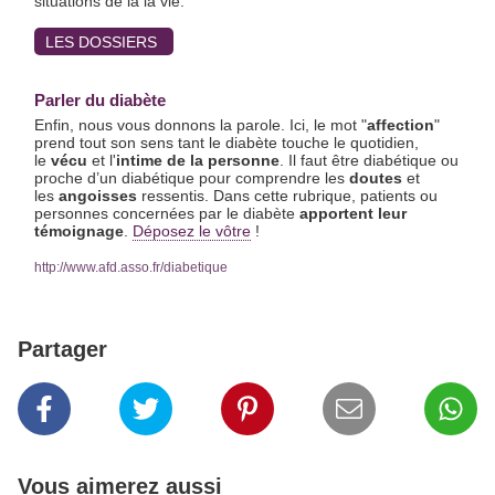
situations de la la vie.
LES DOSSIERS
Parler du diabète
Enfin, nous vous donnons la parole. Ici, le mot "
affection
"
prend tout son sens tant le diabète touche le quotidien,
le
vécu
et l'
intime de la personne
. Il faut être diabétique ou
proche d’un diabétique pour comprendre les
doutes
et
les
angoisses
ressentis. Dans cette rubrique, patients ou
personnes concernées par le diabète
apportent leur
témoignage
.
Déposez le vôtre
!
http://www.afd.asso.fr/diabetique
Partager
Vous aimerez aussi