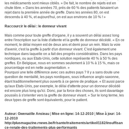
les médicaments sont mieux ciblés. » De fait, le nombre de rejets est en
chute libre. « Dans les années 70, près de 60 % des patients faisaient un
rejet dans la première année de greffe. Dans les années 80, on est
descendu à 40 %, et aujourd'hui, on est aux environs de 10 % ! »
Raccourcir le délai : le donneur vivant
Mais comme pour toute greffe d'organe, il y a souvent un délai assez long
entre l'inscription sur la liste d'attente et la greffe de donneur décédé. « En ce
moment, le délai moyen est de deux ans et demi pour un rein. Mais la voie
d'avenir, c'est la greffe à partir d'un donneur vivant. C'est également une
technique dans laquelle on a fait des progrès considérables. Dans les pays
nordiques, ou aux Etats-Unis, cette solution représente 40 % à 50 % des
greffes. En Belgique, nous en sommes seulement à 10 % à 15 %, mais ce
pourcentage est en nette augmentation. »
Pourquoi une telle différence avec ces autres pays ? Il y a sans doute une
question de mentalité, les pays nordiques, sous influence anglo-saxonne,
étant traditionnellement plus ouverts à ce genre de pratique. « Et aussi parce
qu'aux Etats-Unis, par exemple, le délai d'attente pour un donneur décédé
est encore plus long qu'ici. Donc, par la force des choses, ils sont davantage
poussés à s'orienter vers la greffe de donneur vivant. » Sur le long terme, les
deux types de greffe sont équivalents, pour le patient.
Auteur: Gwenaëlle Ansieau
|
Mise en ligne: 14-12-2010
|
Mise à jour: 14-
12-2010
http://plusmagazine.rnews.be/fr/sante/traitements/artikel/1182/insuffisan
ce-renale-des-traitements-plus-performants