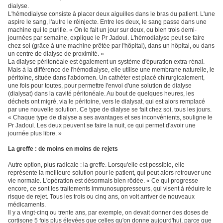
dialyse.
L'hémodialyse consiste à placer deux aiguilles dans le bras du patient. L'une
aspire le sang, l'autre le réinjecte. Entre les deux, le sang passe dans une
machine qui le purifie. « On le fait un jour sur deux, ou bien trois demi-
journées par semaine, explique le Pr Jadoul. L'hémodialyse peut se faire
chez soi (grâce à une machine prêtée par l'hôpital), dans un hôpital, ou dans
un centre de dialyse de proximité. »
La dialyse péritonéale est également un système d'épuration extra-rénal.
Mais à la différence de l'hémodialyse, elle utilise une membrane naturelle, le
péritoine, située dans l'abdomen. Un cathéter est placé chirurgicalement,
une fois pour toutes, pour permettre l'envoi d'une solution de dialyse
(dialysat) dans la cavité péritonéale. Au bout de quelques heures, les
déchets ont migré, via le péritoine, vers le dialysat, qui est alors remplacé
par une nouvelle solution. Ce type de dialyse se fait chez soi, tous les jours.
« Chaque type de dialyse a ses avantages et ses inconvénients, souligne le
Pr Jadoul. Les deux peuvent se faire la nuit, ce qui permet d'avoir une
journée plus libre. »
La greffe : de moins en moins de rejets
Autre option, plus radicale : la greffe. Lorsqu'elle est possible, elle
représente la meilleure solution pour le patient, qui peut alors retrouver une
vie normale. L'opération est désormais bien rôdée. « Ce qui progresse
encore, ce sont les traitements immunosuppresseurs, qui visent à réduire le
risque de rejet. Tous les trois ou cinq ans, on voit arriver de nouveaux
médicaments.
Il y a vingt-cinq ou trente ans, par exemple, on devait donner des doses de
cortisone 5 fois plus élevées que celles qu'on donne aujourd'hui, parce que