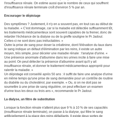
l'insuffisance rénale. On estime aussi que le nombre de ceux qui souffrent
d'insuffisance rénale terminale croît d'environ 5 % par an.
Encourager le dépistage
Des symptômes ? Justement, il n'y en a souvent pas, en tout cas au début de
la maladie. « C'est dommage, car si la maladie est détectée suffisamment tôt,
les traitements médicamenteux sont souvent capables de la freiner, donc de
retarder l'échéance de la dialyse ou de la greffe souligne le Pr Jadoul.
Celles-ci ne sont donc pas inéluctables. »
Outre la prise de sang pour doser la créatinine, dont l'élévation du taux dans
le sang indique un défaut d'élimination par les reins, il existe un autre
moyen, très simple, pour déceler une maladie rénale : l'analyse d'urine. «
Une présence anormale d'albumine dans les urines incite à faire une mise
au point. On peut détecter la présence d'albumine avant qu'il y ait
insuffisance rénale, et donner le traitement médicamenteux approprié pour
ralentir la maladie. »
Un dépistage est conseillé après 50 ans : il suffit de faire une analyse d'urine
en même temps qu'une prise de sang demandée pour un contrôle de routine
du diabète ou du cholestérol, par exemple. « Ou, si on ne doit pas se
soumettre à une prise de sang régulière, on peut effectuer un examen
d'urine tous les deux ou trois ans », recommande le Pr Jadoul.
La dialyse, un filtre de substitution
Lorsque la fonction rénale n'atteint plus que 9 % à 10 % de ses capacités
(insuffisance rénale terminale), on passe à la dialyse, qui filtre le sang
artificiellement à la place des reins défaillants. Il existe deux sortes de