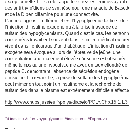
exceptionnelle. Elle a été rapportée chez les femmes ayant r
des anti thyroïdiens de synthèse pour une maladie de Base
et de la D penicillamine pour une connectivite.
L’autre diagnostic différentiel est l’hypoglycémie factice : due
l’injection d’insuline exogène ou à la prise inavouée de
sulfamides hypoglycémiants. Quand c’est le cas, les person
concernées travaillent souvent dans le milieu médical ou bie
vivent dans l’entourage d’un diabétique. L’injection d’insulin
exogène sera évoquée si lors de l’épreuve de jeûne, une
concentration anormalement élevée d’insuline est observée 
même temps qu’une hypoglycémie avec un taux effondré de
peptide C, démontrant l’absence de sécrétion endogène
d’insuline. En revanche, la prise de sulfamides hypoglycémi
peut mimer en tout point un insulinome et la recherche de
sulfamides dans le plasma est extrêmement difficile à effectu
http://www.chups.jussieu.fr/polys/diabeto/POLY.Chp.15.1.1.3
#d’insuline
#d’un
#hypoglycemie
#insulinome
#l’epreuve