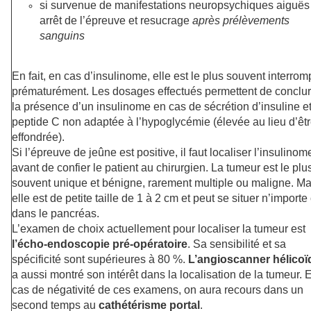
si survenue de manifestations neuropsychiques aiguës 
arrêt de l’épreuve et resucrage
après prélèvements
sanguins
En fait, en cas d’insulinome, elle est le plus souvent interro
prématurément. Les dosages effectués permettent de conclur
la présence d’un insulinome en cas de sécrétion d’insuline e
peptide C non adaptée à l’hypoglycémie (élevée au lieu d’êt
effondrée).
Si l’épreuve de jeûne est positive, il faut localiser l’insulinom
avant de confier le patient au chirurgien. La tumeur est le plu
souvent unique et bénigne, rarement multiple ou maligne. Ma
elle est de petite taille de 1 à 2 cm et peut se situer n’importe
dans le pancréas.
L’examen de choix actuellement pour localiser la tumeur est
l’écho-endoscopie pré-opératoire
. Sa sensibilité et sa
spécificité sont supérieures à 80 %.
L’angioscanner hélicoï
a aussi montré son intérêt dans la localisation de la tumeur. 
cas de négativité de ces examens, on aura recours dans un
second temps au
cathétérisme portal
.