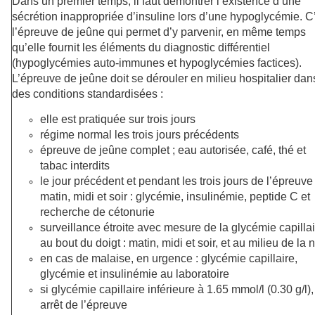
Dans un premier temps, il faut démontrer l’existence d’une
sécrétion inappropriée d’insuline lors d’une hypoglycémie. C
l’épreuve de jeûne qui permet d’y parvenir, en même temps
qu’elle fournit les éléments du diagnostic différentiel
(hypoglycémies auto-immunes et hypoglycémies factices).
L’épreuve de jeûne doit se dérouler en milieu hospitalier dan
des conditions standardisées :
elle est pratiquée sur trois jours
régime normal les trois jours précédents
épreuve de jeûne complet ; eau autorisée, café, thé et
tabac interdits
le jour précédent et pendant les trois jours de l’épreuve 
matin, midi et soir : glycémie, insulinémie, peptide C et
recherche de cétonurie
surveillance étroite avec mesure de la glycémie capilla
au bout du doigt : matin, midi et soir, et au milieu de la n
en cas de malaise, en urgence : glycémie capillaire,
glycémie et insulinémie au laboratoire
si glycémie capillaire inférieure à 1.65 mmol/l (0.30 g/l),
arrêt de l’épreuve