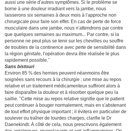
aussi une série d'autres symptômes. Si le problème se
borne à une douleur irradiant vers la jambe, nous
laisserons six semaines à deux mois à l'approche non
chirurgicale pour faire son effet. En cas de perte de force
musculaire dans une jambe, nous n'attendrons par contre
que quelques semaines au maximum... Par contre, si la
personne ne peut plus se tenir sur les chevilles ou souffre
de troubles de la continence avec perte de sensibilité dans
la région génitale, l'opération devra être réalisée le plus
rapidement possible."
Sans bistouri
Environ 85 % des hernies peuvent néanmoins être
soignées sans recours à la chirurgie : une mise au repos
relative et un traitement médicamenteux suffiront alors à
faire disparaître la douleur et à résorber quelque peu la
saillie. "Cette mise au repos relative signifie que le patient
peut continuer à bouger normalement, mais en s'abstenant
de tout effort physique important ; il évitera en particulier de
soulever ou traîner de lourdes charges, clarifie le Dr
Daenekindt. À côté de cela, nous prescrivons également
des antalgiques, myorelaxants et anti-inflammatoires. On