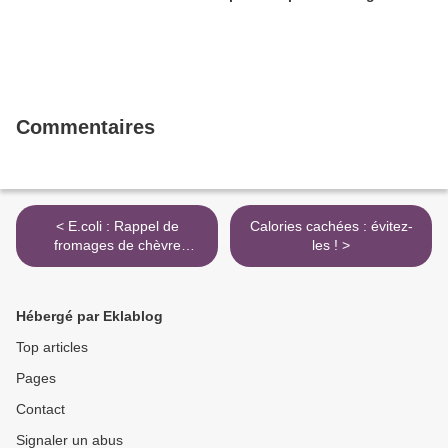
Commentaires
< E.coli : Rappel de
Calories cachées : évitez-
fromages de chèvre
les ! >
contaminés
Hébergé par Eklablog
Top articles
Pages
Contact
Signaler un abus