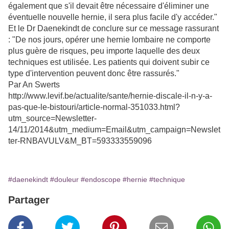
également que s'il devait être nécessaire d'éliminer une
éventuelle nouvelle hernie, il sera plus facile d'y accéder."
Et le Dr Daenekindt de conclure sur ce message rassurant
: "De nos jours, opérer une hernie lombaire ne comporte
plus guère de risques, peu importe laquelle des deux
techniques est utilisée. Les patients qui doivent subir ce
type d'intervention peuvent donc être rassurés."
Par An Swerts
http://www.levif.be/actualite/sante/hernie-discale-il-n-y-a-
pas-que-le-bistouri/article-normal-351033.html?
utm_source=Newsletter-
14/11/2014&utm_medium=Email&utm_campaign=Newslet
ter-RNBAVULV&M_BT=593333559096
#daenekindt
#douleur
#endoscope
#hernie
#technique
Partager