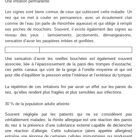
Une irritation permanente
Les signes sont biens connus de ceux qui subissent cette maladie. Un
nez qui se met à couler en permanence, avec un écoulement clair
comme de l’eau (on parle de rhinorrhée aqueuse) et qui oblige à remplir
ses poches de mouchoirs. Souvent, il existe également des signes au
niveau des yeux : larmoiements, picotements, démangeaisons,
sensation d’avoir les paupières irritées et gonflées.
Une sensation d’avoir les oreilles bouchées est également souvent
associée, liée à l’épaississement de la paroi des trompes d’eustache,
ces petits canaux qui vont de la gorge à l’oreille moyenne et qui ont
pour rôle d’équilibrer la pression entre l’intérieur et l’extérieur du tympan.
La répétition de ces irritations fini par avoir un effet sur les parois du
nez, qu’elles rendent plus fragiles et plus sensibles aux infections.
30 % de la population adulte atteinte
Souvent négligée par les patients qui ne se considèrent pas
véritablement malades, la rhinite allergique est une réaction des parois
du nez à la présence d’une substance externe capable de déclencher
une réaction d’allergie. Cette substance (alors appelée allergène)
entraîne une réponse de certaines cellules immunitaires qui produisent