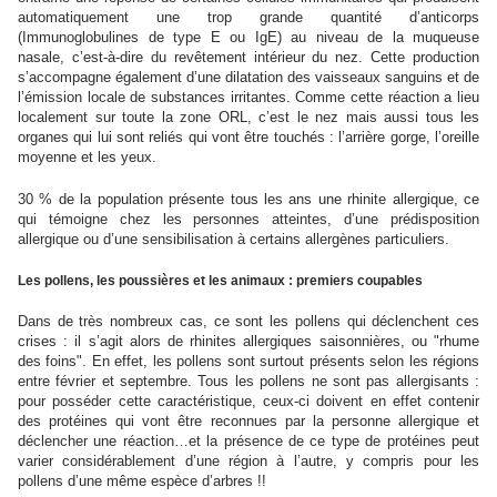
automatiquement une trop grande quantité d’anticorps
(Immunoglobulines de type E ou IgE) au niveau de la muqueuse
nasale, c’est-à-dire du revêtement intérieur du nez. Cette production
s’accompagne également d’une dilatation des vaisseaux sanguins et de
l’émission locale de substances irritantes. Comme cette réaction a lieu
localement sur toute la zone ORL, c’est le nez mais aussi tous les
organes qui lui sont reliés qui vont être touchés : l’arrière gorge, l’oreille
moyenne et les yeux.
30 % de la population présente tous les ans une rhinite allergique, ce
qui témoigne chez les personnes atteintes, d’une prédisposition
allergique ou d’une sensibilisation à certains allergènes particuliers.
Les pollens, les poussières et les animaux : premiers coupables
Dans de très nombreux cas, ce sont les pollens qui déclenchent ces
crises : il s’agit alors de rhinites allergiques saisonnières, ou "rhume
des foins". En effet, les pollens sont surtout présents selon les régions
entre février et septembre. Tous les pollens ne sont pas allergisants :
pour posséder cette caractéristique, ceux-ci doivent en effet contenir
des protéines qui vont être reconnues par la personne allergique et
déclencher une réaction…et la présence de ce type de protéines peut
varier considérablement d’une région à l’autre, y compris pour les
pollens d’une même espèce d’arbres !!