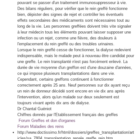
pouvant se passer d'un traitement immunosuppresseur à vie.
Des bilans réguliers, pour vérifier que le rein greffé fonctionne
bien, dépister des signes de rejet et contrôler les éventuels
effets secondaires des médicaments sont nécessaires tout au
long de la vie. Les personnes greffées doivent très vite signaler
à leur médecin tous les éléments pouvant laisser supposer une
infection ou un rejet, comme une fièvre, des douleurs à
l'emplacement du rein greffé ou des troubles urinaires.
Lorsque le rein greffé cesse de fonctionner, la dialyse redevient
indispensable, mais le malade peut à nouveau être candidat pour
une greffe. Le rein transplanté n'est pas forcément enlevé. La
durée de vie moyenne d'un greffon est d'une douzaine d'années,
ce qui impose plusieurs transplantations dans une vie.
Cependant, certains greffons continuent à fonctionner
correctement après 25 ans. Neuf personnes sur dix ayant reçu
un rein de donneur décédé sont encore en vie dix ans après
l'intervention, alors qu'un malade sur deux seulement est
toujours vivant après dix ans de dialyse.
Dr Chantal Guéniot
Chiffres donnés par l'Etablissement français des greffes
Forum Greffes et don d'organes
Forum Maladies des reins
http://www.doctissimo.fr/html/dossiers/greffes_transplantation/art
icles/sa_7804_transplantation_renale_greffe_rein.htm