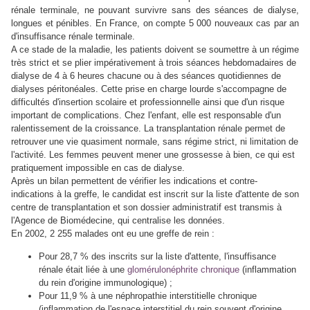
rénale terminale, ne pouvant survivre sans des séances de dialyse,
longues et pénibles. En France, on compte 5 000 nouveaux cas par an
d'insuffisance rénale terminale.
A ce stade de la maladie, les patients doivent se soumettre à un régime
très strict et se plier impérativement à trois séances hebdomadaires de
dialyse de 4 à 6 heures chacune ou à des séances quotidiennes de
dialyses péritonéales. Cette prise en charge lourde s'accompagne de
difficultés d'insertion scolaire et professionnelle ainsi que d'un risque
important de complications. Chez l'enfant, elle est responsable d'un
ralentissement de la croissance. La transplantation rénale permet de
retrouver une vie quasiment normale, sans régime strict, ni limitation de
l'activité. Les femmes peuvent mener une grossesse à bien, ce qui est
pratiquement impossible en cas de dialyse.
Après un bilan permettent de vérifier les indications et contre-
indications à la greffe, le candidat est inscrit sur la liste d'attente de son
centre de transplantation et son dossier administratif est transmis à
l'Agence de Biomédecine, qui centralise les données.
En 2002, 2 255 malades ont eu une greffe de rein :
Pour 28,7 % des inscrits sur la liste d'attente, l'insuffisance
rénale était liée à une
glomérulonéphrite chronique
(inflammation
du rein d'origine immunologique) ;
Pour 11,9 % à une néphropathie interstitielle chronique
(inflammation de l'espace interstitiel du rein souvent d'origine