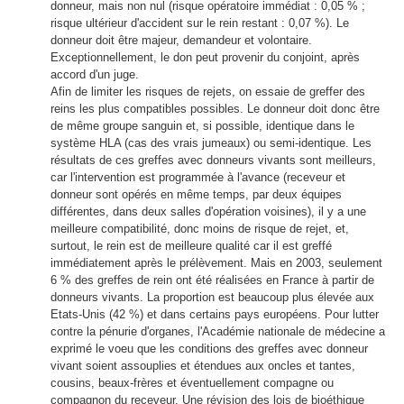
donneur, mais non nul (risque opératoire immédiat : 0,05 % ;
risque ultérieur d'accident sur le rein restant : 0,07 %). Le
donneur doit être majeur, demandeur et volontaire.
Exceptionnellement, le don peut provenir du conjoint, après
accord d'un juge.
Afin de limiter les risques de rejets, on essaie de greffer des
reins les plus compatibles possibles. Le donneur doit donc être
de même groupe sanguin et, si possible, identique dans le
système HLA (cas des vrais jumeaux) ou semi-identique. Les
résultats de ces greffes avec donneurs vivants sont meilleurs,
car l'intervention est programmée à l'avance (receveur et
donneur sont opérés en même temps, par deux équipes
différentes, dans deux salles d'opération voisines), il y a une
meilleure compatibilité, donc moins de risque de rejet, et,
surtout, le rein est de meilleure qualité car il est greffé
immédiatement après le prélèvement. Mais en 2003, seulement
6 % des greffes de rein ont été réalisées en France à partir de
donneurs vivants. La proportion est beaucoup plus élevée aux
Etats-Unis (42 %) et dans certains pays européens. Pour lutter
contre la pénurie d'organes, l'Académie nationale de médecine a
exprimé le voeu que les conditions des greffes avec donneur
vivant soient assouplies et étendues aux oncles et tantes,
cousins, beaux-frères et éventuellement compagne ou
compagnon du receveur. Une révision des lois de bioéthique