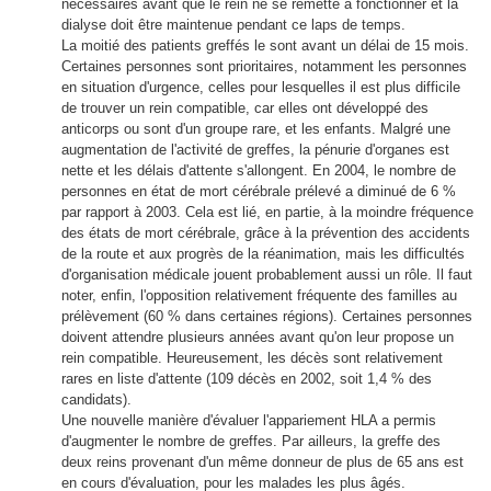
nécessaires avant que le rein ne se remette à fonctionner et la
dialyse doit être maintenue pendant ce laps de temps.
La moitié des patients greffés le sont avant un délai de 15 mois.
Certaines personnes sont prioritaires, notamment les personnes
en situation d'urgence, celles pour lesquelles il est plus difficile
de trouver un rein compatible, car elles ont développé des
anticorps ou sont d'un groupe rare, et les enfants. Malgré une
augmentation de l'activité de greffes, la pénurie d'organes est
nette et les délais d'attente s'allongent. En 2004, le nombre de
personnes en état de mort cérébrale prélevé a diminué de 6 %
par rapport à 2003. Cela est lié, en partie, à la moindre fréquence
des états de mort cérébrale, grâce à la prévention des accidents
de la route et aux progrès de la réanimation, mais les difficultés
d'organisation médicale jouent probablement aussi un rôle. Il faut
noter, enfin, l'opposition relativement fréquente des familles au
prélèvement (60 % dans certaines régions). Certaines personnes
doivent attendre plusieurs années avant qu'on leur propose un
rein compatible. Heureusement, les décès sont relativement
rares en liste d'attente (109 décès en 2002, soit 1,4 % des
candidats).
Une nouvelle manière d'évaluer l'appariement HLA a permis
d'augmenter le nombre de greffes. Par ailleurs, la greffe des
deux reins provenant d'un même donneur de plus de 65 ans est
en cours d'évaluation, pour les malades les plus âgés.