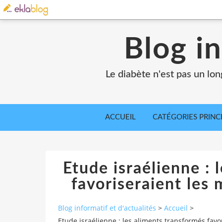
Blog in
Le diabète n'est pas un lo
ACCUEIL
CATÉGORIES PRINC
Etude israélienne : 
favoriseraient les
Blog informatif et d'actualités
>
Accueil
>
Etude israélienne : les aliments transformés fav