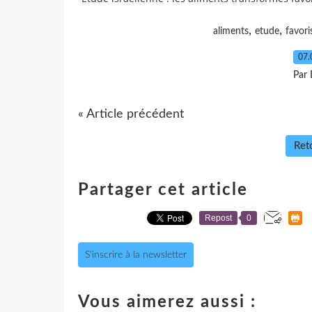
,
,
aliments
etude
favori
07.
Par 
« Article précédent
Reto
Partager cet article
Repost
0
S'inscrire à la newsletter
Vous aimerez aussi :