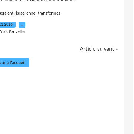
,
,
seraient
israelienne
transformes
01.2016
…
Diab Bruxelles
Article suivant »
ur à l'accueil