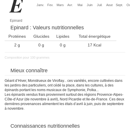
E
Janv.
Fev.
Mars
Avr.
Mai
Juin
Juil.
Aout
Sept.
Oc
Epinard
Epinard : Valeurs nutritionnelles
Protéines
Glucides
Lipides
Total énergétique
2 g
0 g
0 g
17 Kcal
Composition pour 100 grammes
Mieux connaître
Géant d’Hiver, Monstrueux de Viroflay... ces variétés, encore cultivées dans
les jardins des particuliers, ont cédé la place, dans les cultures, à des
épinards portant les noms musicaux de Symphonie, Polka...
Les épinards vendus frais proviennent surtout des régions Provence-Alpes-
Côte-d’Azur (de novembre à avril), Nord Picardie et Ile-de-France. Ces deux
dernières provenances alimentent les étals d’avril à juin, puis de septembre
à novembre.
Connaissances nutritionnelles