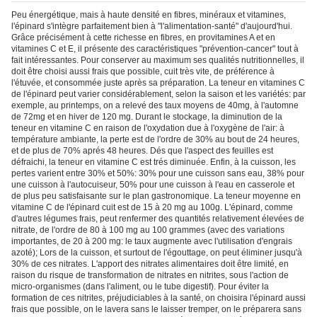
Peu énergétique, mais à haute densité en fibres, minéraux et vitamines,
l'épinard s'intègre parfaitement bien à "l'alimentation-santé" d'aujourd'hui.
Grâce précisément à cette richesse en fibres, en provitamines A et en
vitamines C et E, il présente des caractéristiques "prévention-cancer" tout à
fait intéressantes. Pour conserver au maximum ses qualités nutritionnelles, il
doit être choisi aussi frais que possible, cuit très vite, de préférence à
l'étuvée, et consommée juste après sa préparation. La teneur en vitamines C
de l'épinard peut varier considérablement, selon la saison et les variétés: par
exemple, au printemps, on a relevé des taux moyens de 40mg, à l'automne
de 72mg et en hiver de 120 mg. Durant le stockage, la diminution de la
teneur en vitamine C en raison de l'oxydation due à l'oxygène de l'air: à
température ambiante, la perte est de l'ordre de 30% au bout de 24 heures,
et de plus de 70% aprés 48 heures. Dés que l'aspect des feuilles est
défraichi, la teneur en vitamine C est trés diminuée. Enfin, à la cuisson, les
pertes varient entre 30% et 50%: 30% pour une cuisson sans eau, 38% pour
une cuisson à l'autocuiseur, 50% pour une cuisson à l'eau en casserole et
de plus peu satisfaisante sur le plan gastronomique. La teneur moyenne en
vitamine C de l'épinard cuit est de 15 à 20 mg au 100g. L'épinard, comme
d'autres légumes frais, peut renfermer des quantités relativement élevées de
nitrate, de l'ordre de 80 à 100 mg au 100 grammes (avec des variations
importantes, de 20 à 200 mg: le taux augmente avec l'utilisation d'engrais
azoté); Lors de la cuisson, et surtout de l'égouttage, on peut éliminer jusqu'à
30% de ces nitrates. L'apport des nitrates alimentaires doit être limité, en
raison du risque de transformation de nitrates en nitrites, sous l'action de
micro-organismes (dans l'aliment, ou le tube digestif). Pour éviter la
formation de ces nitrites, préjudiciables à la santé, on choisira l'épinard aussi
frais que possible, on le lavera sans le laisser tremper, on le préparera sans