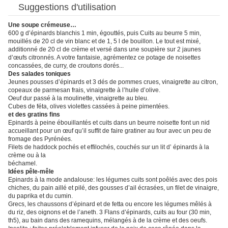
Suggestions d'utilisation
Une soupe crémeuse…
600 g d’épinards blanchis 1 min, égouttés, puis Cuits au beurre 5 min,
mouillés de 20 cl de vin blanc et de 1, 5 l de bouillon. Le tout est mixé,
additionné de 20 cl de crème et versé dans une soupière sur 2 jaunes
d’œufs citronnés. A votre fantaisie, agrémentez ce potage de noisettes
concassées, de curry, de croutons dorés...
Des salades toniques
Jeunes pousses d’épinards et 3 dés de pommes crues, vinaigrette au citron,
copeaux de parmesan frais, vinaigrette à l’huile d’olive.
Oeuf dur passé à la moulinette, vinaigrette au bleu.
Cubes de féta, olives violettes cassées à peine pimentées.
et des gratins fins
Epinards à peine ébouillantés et cuits dans un beurre noisette font un nid
accueillant pour un œuf qu’il suffit de faire gratiner au four avec un peu de
fromage des Pyrénées.
Filets de haddock pochés et effilochés, couchés sur un lit d’ épinards à la
crème ou à la
béchamel.
Idées pêle-mêle
Epinards à la mode andalouse: les légumes cuits sont poêlés avec des pois
chiches, du pain aillé et pilé, des gousses d’ail écrasées, un filet de vinaigre,
du paprika et du cumin.
Grecs, les chaussons d’épinard et de fetta ou encore les légumes mêlés à
du riz, des oignons et de l’aneth. 3 Flans d’épinards, cuits au four (30 min,
th5), au bain dans des ramequins, mélangés à de la crème et des oeufs.