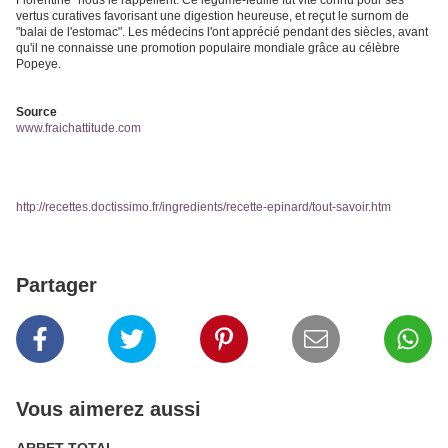
Florentine" nous le rappellent. Ce légume-feuille fut vite connu pour ses
vertus curatives favorisant une digestion heureuse, et reçut le surnom de
"balai de l'estomac". Les médecins l'ont apprécié pendant des siècles, avant
qu'il ne connaisse une promotion populaire mondiale grâce au célèbre
Popeye.
Source
www.fraichattitude.com
http://recettes.doctissimo.fr/ingredients/recette-epinard/tout-savoir.htm
Partager
Vous aimerez aussi