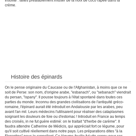
Insolite : faites préalablement infuser de la noix de coco râpée dans la
crème.
Histoire des épinards
On le pense originaire du Caucase ou de l'Afghanistan, à moins que ce ne
soit de Perse: son nom, d'origine arabe, "esbanach", ou "sebanach" viendrait
du persan, "ispany". Il pousse toujours à l'état spontané dans toutes ces
parties du monde. Inconnu des grandes civilisations de l'antiquité gréco-
romaine, l'épinard aurait été introduit en Andalousie par les arabes, peu
avant l'an mil. Leurs médecins l'utilisaient pour réaliser des cataplasmes
soignant les douleurs de foie ou d'estomac ! Introduit en France au temps
des croisés, in ne fut guère estimé: on le traitait "d'herbe de carème". Il
faudra attendre Catherine de Médicis, qui appréciait fort ce légume, pour
qu'il soit cultivé réellement dans notre pays. Les préparations dites "à la