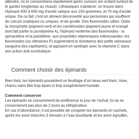
attendre, on le consommera rapidement après cuisson (en évitant surtout de
le garder longtemps au chaud). Lithiasiques s'abstenir: on trouve dans
l'épinard 400 à 600 mg d'acide xalique aux 100 grammes, et 70 mg d'acide
urique. De ce fait, c'est un aliment déconseillé aux personnes qui souffrent
de calculs oxaliques ou uriques, et de goutte. Des flavonoides utiles: Outre
la clorophylle (pigment vert) et les caroténoides (pigment jaune et orangé
dont fait partie la provitamine A), l'épinard renferme des flavonoides - la
spinacétine et la palutétine- aux propriétés vitaminiques intéressantes: les
flavonoides (ou vitmaines P) augmentent la résistance des petits vaisseaux
sanguins (les capillaires), et agissent en synérgie avec la vitamine C dans
son action anti-scorbutique.
Comment choisir des épinards
Bien frais, les épinards possèdent un feuillage d’un beau vert franc, lisse,
charnu sans être trop épais ni trop exagérément humide.
Comment conserver
Les épinards se consomment de préférence le jour de l’achat; ils ne se
conserveront pas plus de 2 jours au réfrigérateur.
En cas d’abondance, il est possible de congeler les épinards en sachets,
après les avoir blanchis 3 minutes à l’eau bouillante et les avoir égouttés.