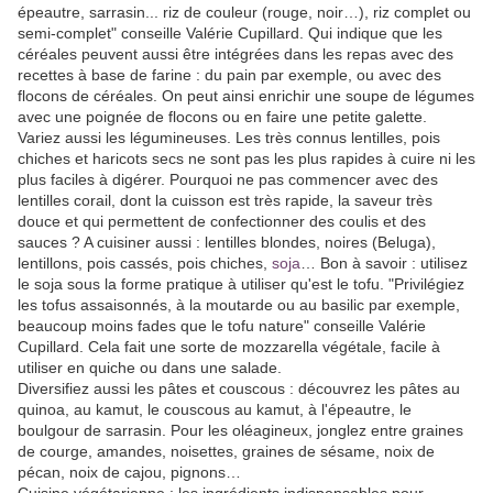
épeautre, sarrasin... riz de couleur (rouge, noir…), riz complet ou
semi-complet" conseille Valérie Cupillard. Qui indique que les
céréales peuvent aussi être intégrées dans les repas avec des
recettes à base de farine : du pain par exemple, ou avec des
flocons de céréales. On peut ainsi enrichir une soupe de légumes
avec une poignée de flocons ou en faire une petite galette.
Variez aussi les légumineuses. Les très connus lentilles, pois
chiches et haricots secs ne sont pas les plus rapides à cuire ni les
plus faciles à digérer. Pourquoi ne pas commencer avec des
lentilles corail, dont la cuisson est très rapide, la saveur très
douce et qui permettent de confectionner des coulis et des
sauces ? A cuisiner aussi : lentilles blondes, noires (Beluga),
lentillons, pois cassés, pois chiches,
soja
… Bon à savoir : utilisez
le soja sous la forme pratique à utiliser qu'est le tofu. "Privilégiez
les tofus assaisonnés, à la moutarde ou au basilic par exemple,
beaucoup moins fades que le tofu nature" conseille Valérie
Cupillard. Cela fait une sorte de mozzarella végétale, facile à
utiliser en quiche ou dans une salade.
Diversifiez aussi les pâtes et couscous : découvrez les pâtes au
quinoa, au kamut, le couscous au kamut, à l'épeautre, le
boulgour de sarrasin. Pour les oléagineux, jonglez entre graines
de courge, amandes, noisettes, graines de sésame, noix de
pécan, noix de cajou, pignons…
Cuisine végétarienne : les ingrédients indispensables pour