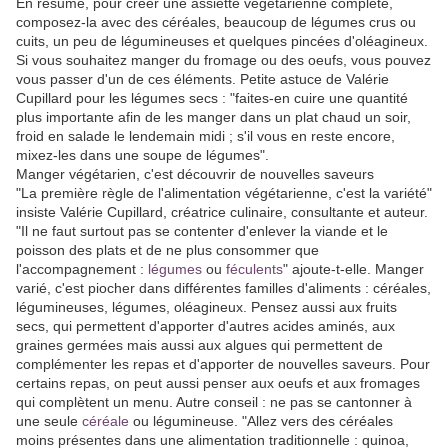
En résumé, pour créer une assiette végétarienne complète,
composez-la avec des céréales, beaucoup de légumes crus ou
cuits, un peu de légumineuses et quelques pincées d'oléagineux.
Si vous souhaitez manger du fromage ou des oeufs, vous pouvez
vous passer d'un de ces éléments. Petite astuce de Valérie
Cupillard pour les légumes secs : "faites-en cuire une quantité
plus importante afin de les manger dans un plat chaud un soir,
froid en salade le lendemain midi ; s'il vous en reste encore,
mixez-les dans une soupe de légumes".
Manger végétarien, c'est découvrir de nouvelles saveurs
"La première règle de l'alimentation végétarienne, c'est la variété"
insiste Valérie Cupillard, créatrice culinaire, consultante et auteur.
"Il ne faut surtout pas se contenter d'enlever la viande et le
poisson des plats et de ne plus consommer que
l'accompagnement :
légumes
ou
féculents
" ajoute-t-elle. Manger
varié, c'est piocher dans différentes familles d'aliments : céréales,
légumineuses, légumes, oléagineux. Pensez aussi aux fruits
secs, qui permettent d'apporter d'autres acides aminés, aux
graines germées mais aussi aux algues qui permettent de
complémenter les repas et d'apporter de nouvelles saveurs. Pour
certains repas, on peut aussi penser aux oeufs et aux fromages
qui complètent un menu. Autre conseil : ne pas se cantonner à
une seule
céréale
ou légumineuse. "Allez vers des céréales
moins présentes dans une alimentation traditionnelle : quinoa,