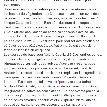
commencer
"Pour moi, les indispensables pour cuisiner végétarien, ce sont
les bocaux du végétarien, soit 3 bocaux en verre : un avec des
céréales, un avec des légumineuses, un avec des oléagineux"
indique Garance Leureux. Bien sûr, plusieurs de chaque sorte,
c'est mieux mais vous pouvez commencer ainsi. Son conseil en
plus ? Utiliser des flocons de céréales : flocons d'avoine, de
quinoa, de millet, et des flocons de légumineuses : flocons de
pois chiches, d'Azuki… C'est idéal pour réaliser des galettes de
céréales ou des pâtés végétaux. Autre ingrédient utile : de la
farine de lentilles ou de quinoa.
Les courses de base pour Valérie Cupillard ? Des lentilles vertes,
des pois chiches, des graines de sésame, des amandes, de
l'épeautre, du sarrasin et du quinoa. Avec ces produits, vous
pourrez réaliser des plats végétariens. "Le secret, c'est de
réaliser les recettes traditionnelles en remplaçant les ingrédients
classiques par ces ingrédients nouveaux" confie Garance
Leureux. Par exemple, faites vos
crêpes
avec de la farine de
lentilles ! Petit à petit, vous intégrerez de nouveaux produits et
imaginerez de nouvelles associations. "Un des avantages de la
cuisine végétarienne, c'est vraiment le côté gourmand : découvrir
de nouvelles saveurs" conclut Valérie Cupillard. Alors, lancez-
vous et venez parler de vos découvertes sur notre
forum
!