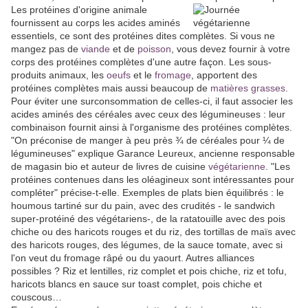
Les protéines d'origine animale
fournissent au corps les acides aminés
essentiels, ce sont des protéines dites complètes. Si vous ne
mangez pas de
viande
et de
poisson
, vous devez fournir à votre
corps des protéines complètes d'une autre façon. Les sous-
produits animaux, les
oeufs
et le
fromage
, apportent des
protéines complètes mais aussi beaucoup de
matières grasses
.
Pour éviter une surconsommation de celles-ci, il faut associer les
acides aminés des céréales avec ceux des légumineuses : leur
combinaison fournit ainsi à l'organisme des protéines complètes.
"On préconise de manger à peu près ¾ de céréales pour ¼ de
légumineuses" explique Garance Leureux, ancienne responsable
de magasin bio et auteur de livres de cuisine
végétarienne
. "Les
protéines contenues dans les oléagineux sont intéressantes pour
compléter" précise-t-elle. Exemples de plats bien équilibrés : le
houmous tartiné sur du pain, avec des crudités - le sandwich
super-protéiné des végétariens-, de la ratatouille avec des pois
chiche ou des haricots rouges et du riz, des tortillas de maïs avec
des haricots rouges, des légumes, de la sauce tomate, avec si
l'on veut du fromage râpé ou du yaourt. Autres alliances
possibles ? Riz et lentilles, riz complet et pois chiche, riz et tofu,
haricots blancs en sauce sur toast complet, pois chiche et
couscous…