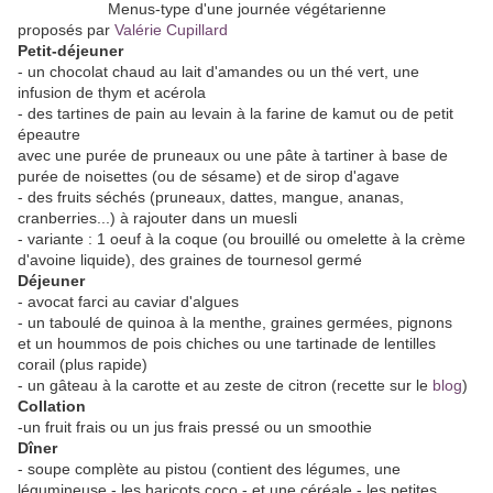
Menus-type d'une journée végétarienne
proposés par
Valérie Cupillard
Petit-déjeuner
- un chocolat chaud au lait d'amandes ou un thé vert, une
infusion de thym et acérola
- des tartines de pain au levain à la farine de kamut ou de petit
épeautre
avec une purée de pruneaux ou une pâte à tartiner à base de
purée de noisettes (ou de sésame) et de sirop d'agave
- des fruits séchés (pruneaux, dattes, mangue, ananas,
cranberries...) à rajouter dans un muesli
- variante : 1 oeuf à la coque (ou brouillé ou omelette à la crème
d'avoine liquide), des graines de tournesol germé
Déjeuner
- avocat farci au caviar d'algues
- un taboulé de quinoa à la menthe, graines germées, pignons
et un hoummos de pois chiches ou une tartinade de lentilles
corail (plus rapide)
- un gâteau à la carotte et au zeste de citron (recette sur le
blog
)
Collation
-un fruit frais ou un jus frais pressé ou un smoothie
Dîner
- soupe complète au pistou (contient des légumes, une
légumineuse - les haricots coco - et une céréale - les petites