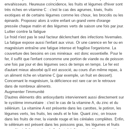
envahisseurs. Heureuse coïncidence, les fruits et légumes d'hiver sont
très riches en vitamine C : c'est le cas des agrumes, kiwis, fruits
exotiques et de certains légumes comme les choux, les brocolis ou les
épinards. Proposez alors à votre enfant un grand verre d'orange
pressée chaque matin et des légumes verts de saison une fois par jour.
Lutter contre la fatigue
Le froid n'est pas le seul facteur déclenchant des infections hivernales.
La fatigue expose aussi l'enfant aux virus. Or une carence en fer ou en
magnésium entraîne une fatigue intense et fragilise l'organisme. La
couverture des besoins en ces minéraux est donc essentielle. Pour le
fer, il suffit que l'enfant consomme une portion de viande ou de poisson
une fois par jour et des légumes secs de temps en temps. Le fer est
d'autant mieux absorbé qu'il est associé, au cours d'un même repas, à
un aliment riche en vitamine C (par exemple, un fruit en dessert).
Concernant le magnésium, la déficience est rare car on le retrouve
dans de nombreux aliments.
Augmenter l'immunité
D'autres éléments dits antioxydants interviennent aussi directement sur
le système immunitaire : c'est le cas de la vitamine A, du zinc et du
sélénium. La vitamine A est présente dans les carottes, le potiron, les
légumes verts, les fruits, les oeufs et le foie. Quant zinc, on trouve
dans les fruits de mer, la viande rouge et les céréales complètes. Enfin,
le sélénium est présent dans les poissons gras, les légumes et fruits