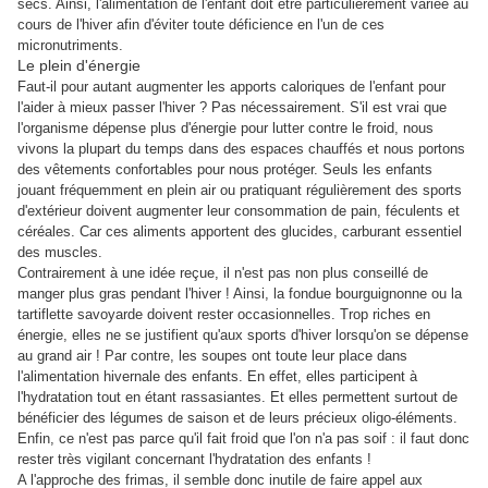
secs. Ainsi, l'alimentation de l'enfant doit être particulièrement variée au
cours de l'hiver afin d'éviter toute déficience en l'un de ces
micronutriments.
Le plein d'énergie
Faut-il pour autant augmenter les apports caloriques de l'enfant pour
l'aider à mieux passer l'hiver ? Pas nécessairement. S'il est vrai que
l'organisme dépense plus d'énergie pour lutter contre le froid, nous
vivons la plupart du temps dans des espaces chauffés et nous portons
des vêtements confortables pour nous protéger. Seuls les enfants
jouant fréquemment en plein air ou pratiquant régulièrement des sports
d'extérieur doivent augmenter leur consommation de pain, féculents et
céréales. Car ces aliments apportent des glucides, carburant essentiel
des muscles.
Contrairement à une idée reçue, il n'est pas non plus conseillé de
manger plus gras pendant l'hiver ! Ainsi, la fondue bourguignonne ou la
tartiflette savoyarde doivent rester occasionnelles. Trop riches en
énergie, elles ne se justifient qu'aux sports d'hiver lorsqu'on se dépense
au grand air ! Par contre, les soupes ont toute leur place dans
l'alimentation hivernale des enfants. En effet, elles participent à
l'hydratation tout en étant rassasiantes. Et elles permettent surtout de
bénéficier des légumes de saison et de leurs précieux oligo-éléments.
Enfin, ce n'est pas parce qu'il fait froid que l'on n'a pas soif : il faut donc
rester très vigilant concernant l'hydratation des enfants !
A l'approche des frimas, il semble donc inutile de faire appel aux