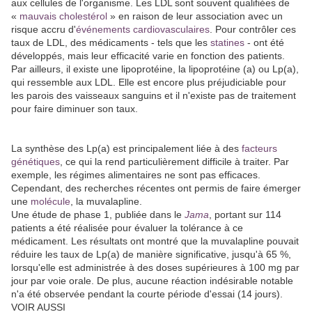
aux cellules de l'organisme. Les LDL sont souvent qualifiées de
«
mauvais cholestérol
» en raison de leur association avec un
risque accru d'
événements cardiovasculaires
. Pour contrôler ces
taux de LDL, des médicaments - tels que les
statines
- ont été
développés, mais leur efficacité varie en fonction des patients.
Par ailleurs, il existe une lipoprotéine, la lipoprotéine (a) ou Lp(a),
qui ressemble aux LDL. Elle est encore plus préjudiciable pour
les parois des vaisseaux sanguins et il n'existe pas de traitement
pour faire diminuer son taux.
La synthèse des Lp(a) est principalement liée à des
facteurs
génétiques
, ce qui la rend particulièrement difficile à traiter. Par
exemple, les régimes alimentaires ne sont pas efficaces.
Cependant, des recherches récentes ont permis de faire émerger
une
molécule
, la muvalapline.
Une étude de phase 1, publiée dans le
Jama
, portant sur 114
patients a été réalisée pour évaluer la tolérance à ce
médicament. Les résultats ont montré que la muvalapline pouvait
réduire les taux de Lp(a) de manière significative, jusqu'à 65 %,
lorsqu'elle est administrée à des doses supérieures à 100 mg par
jour par voie orale. De plus, aucune réaction indésirable notable
n'a été observée pendant la courte période d'essai (14 jours).
VOIR AUSSI