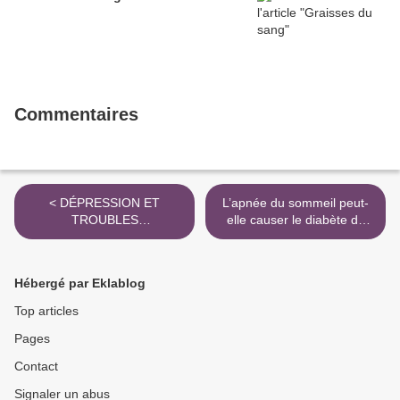
Commentaires
< DÉPRESSION ET
L’apnée du sommeil peut-
TROUBLES
elle causer le diabète de
PSYCHOLOGIQUES
type 2 ? >
Hébergé par Eklablog
Top articles
Pages
Contact
Signaler un abus