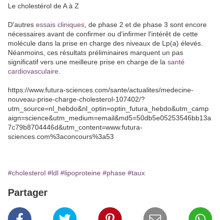
Le cholestérol de A à Z
D'autres
essais cliniques
, de phase 2 et de phase 3 sont encore
nécessaires avant de confirmer ou d'infirmer l'intérêt de cette
molécule dans la prise en charge des niveaux de Lp(a) élevés.
Néanmoins, ces résultats préliminaires marquent un pas
significatif vers une meilleure prise en charge de la
santé
cardiovasculaire
.
https://www.futura-sciences.com/sante/actualites/medecine-
nouveau-prise-charge-cholesterol-107402/?
utm_source=nl_hebdo&nl_optin=optin_futura_hebdo&utm_camp
aign=science&utm_medium=email&md5=50db5e05253546bb13a
7c79b8704446d&utm_content=www.futura-
sciences.com%3aconcours%3a53
#cholesterol
#ldl
#lipoproteine
#phase
#taux
Partager