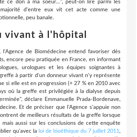
té ce don à ma soeur…", peut-on lire parmi les
ne majorité d'entre eux vit cet acte comme une
tionnelle, peu banale.
vivant à l'hôpital
s, l'Agence de Biomédecine entend favoriser dès
ts, encore peu pratiquée en France, en informant
ologues, urologues et les équipes soignantes à
a greffe à partir d'un donneur vivant n'y représente
e si elle est en progression (+ 27 % en 2010 avec
s où la greffe est privilégiée à la dialyse depuis
terminée", déclare Emmanuelle Prada-Bordenave,
decine. Et de préciser que l'Agence s'appuie non
ontrent de meilleurs résultats de la greffe lorsque
, mais aussi sur les conclusions de cette enquête
ublier qu'avec la
loi de bioéthique du 7 juillet 2011
,