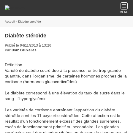
MENU
Accueil
» Diabète stéroïde
Diabète stéroïde
Publié le 04/11/2013 à 13:20
Par
Diab Bruxelles
Définition
Variété de diabète sucré due à la présence, entre trop grande
quantité, dans l'organisme, de certaines hormones proches de la
cortisone (hormones glucocorticoïdes).
Le diabète correspond à une élévation du taux de sucre dans le
sang : l'hyperglycémie.
Les variétés de cortisone entraînant l'apparition du diabète
stéroïde sont les 11 oxycorticostéroïdes. Cette affection est le
résultat d'un fonctionnement excessif des glandes surrénales,
excès de fonctionnement primitif ou secondaire. Les glandes
surrénales sont des glandes situées au-dessus de chaque rein et