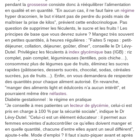
pendant la
grossesse
consiste donc à rééquilibrer l’alimentation
en qualité et en quantité. "En aucun cas, il ne faut faire un
régime
hyper draconien, le but n’étant pas de perdre du poids mais de
maîtriser la prise de kilos", prévient cette endocrinologue. Pas
question de supprimer les féculents, le sucre et les fruits ! Les
principes de base que vous devrez suivre ? Mangez très souvent
en petites quantités, à heures régulières : "Faites 5 repas : petit-
déjeuner, collation, déjeuner, goûter, dîner", conseille le Dr Lévy-
Dutel. Privilégiez les féculents à
index glycémique
bas (IGB) : riz
complet, pain complet, légumineuses (lentilles, pois chiche…),
consommez plus de légumes que de fruits, éliminez les sucres
rapides (pâtisseries, desserts sucrés, chocolat, sodas, céréales
sucrées, jus de fruits…). Enfin, on vous demandera de respecter
des quantités pour chaque aliment autorisé. En revanche,
"manger des aliments light et édulcorés n’a aucun intérêt", et
pourraient même être
néfastes
.
Diabète gestationnel : le régime en pratique
"Je conseille à mes patientes un
lecteur de glycémie
, celui-ci est
pris en charge à 100 % par la sécurité sociale", indique le Dr
Lévy-Dutel. "Celui-ci est un élément éducateur : il permet aux
femmes enceintes d’autocontrôler ce qu’elles doivent manger et
en quelle quantité, chacune d’entre elles ayant un seuil différent",
ajoute-t-elle. Mode d’emploi ? Il faut s’auto-piquer avant et après