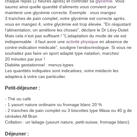
chaque repas (2 heures après) et contrôler sa
glycémie
. Vous
saurez ainsi quelle quantité d’aliments vous convient pour
maintenir une glycémie correcte. Exemple : vous mangez
3 tranches de pain complet, votre glycémie est correcte après,
vous en mangez 4, votre glycémie est trop élevée. "En réajustant
l’alimentation, on améliore les choses", déclare le Dr Lévy-Dutel.
Mais cela n’est pas suffisant ! "L’adaptation du mode de vie est
indispensable : il faut avoir une
activité physique
en absence de
contre-indication médicale", souligne l’endocrinologue. Si vous ne
souhaitez pas faire un sport adapté type natation, marchez
20 minutes par jour !
Diabète gestationnel : menus-types
Les quantités indiquées sont indicatives, votre médecin les
adaptera à votre cas particulier.
Petit-déjeuner :
- Thé ou café
- 1 yaourt nature ordinaire ou fromage blanc 20 %
- 2 tranches de pain complet ou 3 biscottes type Wasa ou 40 g de
céréales All Bran
Collation : un laitage (yaourt nature, petit-suisse, fromage blanc)
Déjeuner :