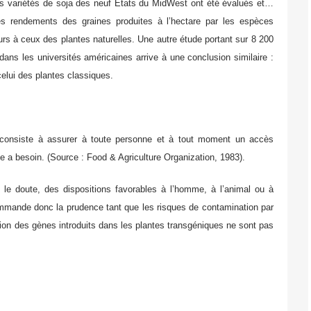
es variétés de soja des neuf Etats du MidWest ont été évalués et…
es rendements des graines produites à l’hectare par les espèces
urs à ceux des plantes naturelles. Une autre étude portant sur 8 200
ans les universités américaines arrive à une conclusion similaire :
celui des plantes classiques.
e consiste à assurer à toute personne et à tout moment un accès
 a besoin. (Source : Food & Agriculture Organization, 1983).
t le doute, des dispositions favorables à l’homme, à l’animal ou à
mmande donc la prudence tant que les risques de contamination par
on des gènes introduits dans les plantes transgéniques ne sont pas