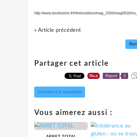
http://www.doctissimo.fr/html/nutrition/mag_2000/mag0630/
« Article précédent
Reto
Partager cet article
Repost
0
S'inscrire à la newsletter
Vous aimerez aussi :
ARRET TOTAL