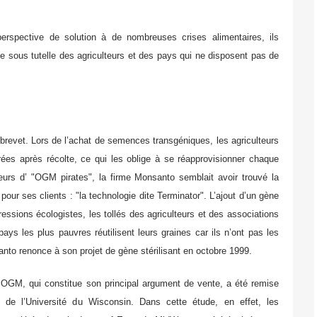
erspective de solution à de nombreuses crises alimentaires, ils
se sous tutelle des agriculteurs et des pays qui ne disposent pas de
brevet. Lors de l’achat de semences transgéniques, les agriculteurs
rées après récolte, ce qui les oblige à se réapprovisionner chaque
eurs d’ "OGM pirates", la firme Monsanto semblait avoir trouvé la
pour ses clients : "la technologie dite Terminator". L’ajout d’un gène
pressions écologistes, les tollés des agriculteurs et des associations
ys les plus pauvres réutilisent leurs graines car ils n’ont pas les
nto renonce à son projet de gène stérilisant en octobre 1999.
 OGM, qui constitue son principal argument de vente, a été remise
de l’Université du Wisconsin. Dans cette étude, en effet, les