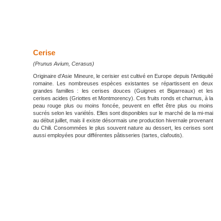
Cerise
(Prunus Avium, Cerasus)
Originaire d'Asie Mineure, le cerisier est cultivé en Europe depuis l'Antiquité
romaine. Les nombreuses espèces existantes se répartissent en deux
grandes familles : les cerises douces (Guignes et Bigarreaux) et les
cerises acides (Griottes et Montmorency). Ces fruits ronds et charnus, à la
peau rouge plus ou moins foncée, peuvent en effet être plus ou moins
sucrés selon les variétés. Elles sont disponibles sur le marché de la mi-mai
au début juillet, mais il existe désormais une production hivernale provenant
du Chili. Consommées le plus souvent nature au dessert, les cerises sont
aussi employées pour différentes pâtisseries (tartes, clafoutis).