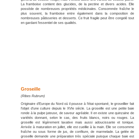
La framboise contient des glucides, de la pectine et divers acides. Elle
possède de nombreuses propriétés médicinales. Consommée fraîche le
plus souvent, la framboise entre également dans la composition de
nombreuses pâtisseries et desserts. Ce fruit fragile peut être congelé tout
en gardant l'essentiel de ses qualités.
Groseille
(Ribes Rubrum)
Originaire d'Europe du Nord où il pousse à l'état spontané, le groseillier fait
l'objet d'une culture depuis le XVIe siècle. La groseille est une petite baie
ronde à la pulpe juteuse, de saveur agréable. Il en existe une quinzaine de
variétés donnant, selon le cas, des fruits blancs, noirs ou rouges. La
groseille est légèrement laxative mais aussi adoucissante et tonique.
Arrivée à maturation en juillet, elle est cueillie à la main. Elle se consomme
fraîche ou sous forme de jus, de confiture, de marmelade. La gelée de
groseille demande une préparation très spéciale puisque chaque baie est