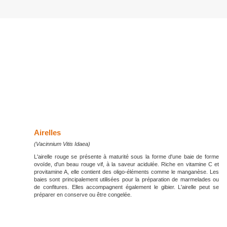
Airelles
(Vacinnium Vitis Idaea)
L'airelle rouge se présente à maturité sous la forme d'une baie de forme
ovoïde, d'un beau rouge vif, à la saveur acidulée. Riche en vitamine C et
provitamine A, elle contient des oligo-éléments comme le manganèse. Les
baies sont principalement utilisées pour la préparation de marmelades ou
de confitures. Elles accompagnent également le gibier. L'airelle peut se
préparer en conserve ou être congelée.