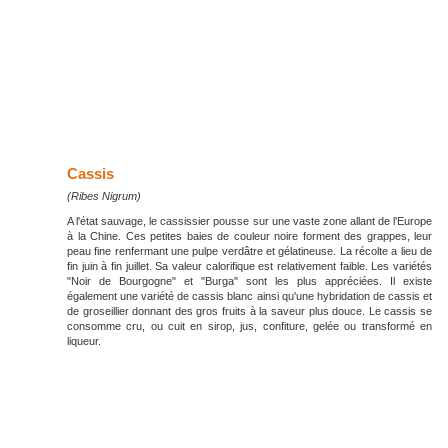
Cassis
(Ribes Nigrum)
A l'état sauvage, le cassissier pousse sur une vaste zone allant de l'Europe
à la Chine. Ces petites baies de couleur noire forment des grappes, leur
peau fine renfermant une pulpe verdâtre et gélatineuse. La récolte a lieu de
fin juin à fin juillet. Sa valeur calorifique est relativement faible. Les variétés
"Noir de Bourgogne" et "Burga" sont les plus appréciées. Il existe
également une variété de cassis blanc ainsi qu'une hybridation de cassis et
de groseillier donnant des gros fruits à la saveur plus douce. Le cassis se
consomme cru, ou cuit en sirop, jus, confiture, gelée ou transformé en
liqueur.