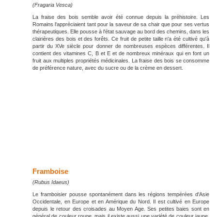
(Fragaria Vesca)
La fraise des bois semble avoir été connue depuis la préhistoire. Les
Romains l'appréciaient tant pour la saveur de sa chair que pour ses vertus
thérapeutiques. Elle pousse à l'état sauvage au bord des chemins, dans les
clairières des bois et des forêts. Ce fruit de petite taille n'a été cultivé qu'à
partir du XVe siècle pour donner de nombreuses espèces différentes. Il
contient des vitamines C, B et E et de nombreux minéraux qui en font un
fruit aux multiples propriétés médicinales. La fraise des bois se consomme
de préférence nature, avec du sucre ou de la crème en dessert.
Framboise
(Rubus Idaeus)
Le framboisier pousse spontanément dans les régions tempérées d'Asie
Occidentale, en Europe et en Amérique du Nord. Il est cultivé en Europe
depuis le retour des croisades au Moyen Age. Ses petites baies sont en
général de couleur rouge, mais il existe aussi une variété de couleur jaune.