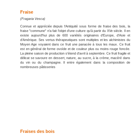
Fraise
(Fragaria Vesca)
Connue et appréciée depuis l'Antiquité sous forme de fraise des bois, la
fraise "commune" n'a fait l'objet d'une culture qu'à partir du XVe siècle. Il en
existe aujourd'hui plus de 600 variétés originaires d'Europe, d'Asie et
d'Amérique. Ses vertus thérapeutiques sont multiples et les alchimistes du
Moyen Age voyaient dans ce fruit une panacée à tous les maux. Ce fruit
est en général de forme ovoïde et de couleur plus ou moins rouge foncée.
La pleine saison de production s'étend d'avril à septembre. Ce fruit fragile et
délicat se savoure en dessert, nature, au sucre, à la crème, macéré dans
du vin ou du champagne. Il entre également dans la composition de
nombreuses pâtisseries
Fraises des bois