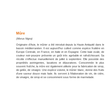
Mûre
(Morus Nigra)
Originaire d'Asie, le mûrier a été introduit depuis la Haute Antiquité dans le
bassin méditerranéen. Il est aujourd'hui cultivé comme espèce fruitière en
Europe Centrale, en France, en Italie et en Espagne. Cette baie ovale, de
couleur noir-pourpre présente un goût très agréable et rafraîchissant. Sa
récolte s'effectue manuellement de juillet à septembre. Elle possède des
propriétés astringentes, laxatives et dépuratives. Consommée le plus
souvent fraîche, la mûre est également utilisée pour la fabrication de sirop,
de gelée, de vinaigre. Une espèce voisine, le mûrier blanc, donne des fruits
d'une saveur douce mais fade. Ils servent à l'élaboration de vin, de cidre,
de vinaigre, de sirop et se consomment sous forme de marmelade.