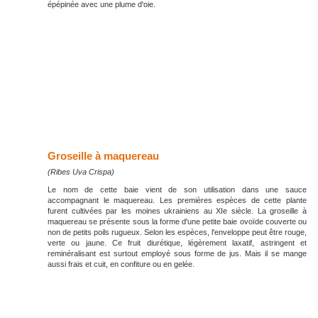
épépinée avec une plume d'oie.
Groseille à maquereau
(Ribes Uva Crispa)
Le nom de cette baie vient de son utilisation dans une sauce
accompagnant le maquereau. Les premières espèces de cette plante
furent cultivées par les moines ukrainiens au XIe siècle. La groseille à
maquereau se présente sous la forme d'une petite baie ovoïde couverte ou
non de petits poils rugueux. Selon les espèces, l'enveloppe peut être rouge,
verte ou jaune. Ce fruit diurétique, légèrement laxatif, astringent et
reminéralisant est surtout employé sous forme de jus. Mais il se mange
aussi frais et cuit, en confiture ou en gelée.