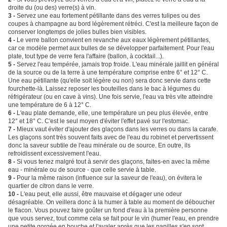
droite du (ou des) verre(s) à vin.
3 -
Servez une eau fortement pétillante dans des verres tulipes ou des
coupes à champagne au bord légèrement rétréci. C'est la meilleure façon de
conserver longtemps de jolies bulles bien visibles.
4 -
Le verre ballon convient en revanche aux eaux légèrement pétillantes,
car ce modèle permet aux bulles de se développer parfaitement. Pour l'eau
plate, tout type de verre fera l'affaire (ballon, à cocktail...).
5 -
Servez l'eau tempérée, jamais trop froide. L'eau minérale jaillit en général
de la source ou de la terre à une température comprise entre 6° et 12° C.
Une eau pétillante (qu'elle soit légère ou non) sera donc servie dans cette
fourchette-là. Laissez reposer les bouteilles dans le bac à légumes du
réfrigérateur (ou en cave à vins). Une fois servie, l'eau va très vite atteindre
une température de 6 à 12° C.
6 -
L'eau plate demande, elle, une température un peu plus élevée, entre
12° et 18° C. C'est le seul moyen d'éviter l'effet pavé sur l'estomac.
7 -
Mieux vaut éviter d'ajouter des glaçons dans les verres ou dans la carafe.
Les glaçons sont très souvent faits avec de l'eau du robinet et pervertissent
donc la saveur subtile de l'eau minérale ou de source. En outre, ils
refroidissent excessivement l'eau.
8 -
Si vous tenez malgré tout à servir des glaçons, faites-en avec la même
eau - minérale ou de source - que celle servie à table.
9 -
Pour la même raison (influence sur la saveur de l'eau), on évitera le
quartier de citron dans le verre.
10 -
L'eau peut, elle aussi, être mauvaise et dégager une odeur
désagréable. On veillera donc à la humer à table au moment de déboucher
le flacon. Vous pouvez faire goûter un fond d'eau à la première personne
que vous servez, tout comme cela se fait pour le vin (humer l'eau, en prendre
une petite gorgée en bouche et l'avaler après que les papilles s'en sont