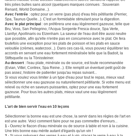
très jolies bulles sans alcool (quelques marques connues : Souverain
Renard, World Domaine...).
Avec l'entrée
: optez pour un verre (pas plus) d'eau très pétillante (Perrier,
Spa, Taunus Quelle...). C'est un formidable stimulant pour la digestion.
Avec le plat principal
:
on préférera une eau légèrement gazeuse, telle que
Bru, Voss, San Pellegrino, l'Acqua Sorgente Fresca douce, Spa Verte,
Llanllyr, Apollinaris ou Elzenham. La saveur de l'eau doit être aussi neutre
que possible, afin qu'elle n'entre pas en concurrence avec le plat. On fera
toutefois une exception pour les plats de poisson et les plats en sauce
veloutée (crèmes, waterzooi...). Dans ces cas-là, vous pouvez équilibrer les
accords en servant une eau fortement minéralisée telle que la Badoit, la
Stiftsquelle ou la Tönissteiner.
Au dessert
: l'eau plate, minérale ou de source, est toute recommandée
(Evian, Vittel, Contrex, Spa Reine...). Elle remplit un éventuel petit goût de
pas assez, histoire de patienter jusqu'au repas suivant...
Si vous voulez vous limiter à un type d'eau pour tout le repas, mieux vaut
sélectionner une eau gazeuse ou naturellement pétillante. Si votre menu est
relevé ou riche en saveurs puissantes, optez pour une eau fortement
gazeuse. Pour tous les autres plats, mieux vaut une eau légèrement
pétillante.
L'art de bien servir l'eau en 10 leçons
Sélectionner la bonne eau est une chose, la servir dans les règles de l'art en
est une autre. Voici comment faire pour ne pas commettre d'erreurs...
1 -
Ouvrez le flacon d'eau minérale ou de source à table et non à la cuisine.
Une très bonne eau mérite autant d'égards qu'un vin !
2 -
Si vous prévoyez des verres à eau et à vin, placez le verre à eau à la