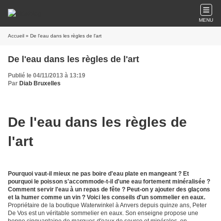
MENU
Accueil
» De l'eau dans les règles de l'art
De l'eau dans les règles de l'art
Publié le 04/11/2013 à 13:19
Par
Diab Bruxelles
De l'eau dans les règles de
l'art
Pourquoi vaut-il mieux ne pas boire d'eau plate en mangeant ? Et
pourquoi le poisson s'accommode-t-il d'une eau fortement minéralisée ?
Comment servir l'eau à un repas de fête ? Peut-on y ajouter des glaçons
et la humer comme un vin ? Voici les conseils d'un sommelier en eaux.
Propriétaire de la boutique Waterwinkel à Anvers depuis quinze ans, Peter
De Vos est un véritable sommelier en eaux. Son enseigne propose une
bonne cinquantaine de marques d'eaux de source et minérales, en