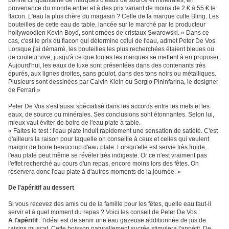
provenance du monde entier et à des prix variant de moins de 2 € à 55 € le
flacon. L'eau la plus chère du magasin ? Celle de la marque culte Bling. Les
bouteilles de cette eau de table, lancée sur le marché par le producteur
hollywoodien Kevin Boyd, sont ornées de cristaux Swarowski. « Dans ce
cas, c'est le prix du flacon qui détermine celui de l'eau, admet Peter De Vos.
Lorsque j'ai démarré, les bouteilles les plus recherchées étaient bleues ou
de couleur vive, jusqu'à ce que toutes les marques se mettent à en proposer.
Aujourd'hui, les eaux de luxe sont présentées dans des contenants très
épurés, aux lignes droites, sans goulot, dans des tons noirs ou métalliques.
Plusieurs sont dessinées par Calvin Klein ou Sergio Pininfarina, le designer
de Ferrari.»
Peter De Vos s'est aussi spécialisé dans les accords entre les mets et les
eaux, de source ou minérales. Ses conclusions sont étonnantes. Selon lui,
mieux vaut éviter de boire de l'eau plate à table.
« Faites le test : l'eau plate induit rapidement une sensation de satiété. C'est
d'ailleurs la raison pour laquelle on conseille à ceux et celles qui veulent
maigrir de boire beaucoup d'eau plate. Lorsqu'elle est servie très froide,
l'eau plate peut même se révéler très indigeste. Or ce n'est vraiment pas
l'effet recherché au cours d'un repas, encore moins lors des fêtes. On
réservera donc l'eau plate à d'autres moments de la journée. »
De l'apéritif au dessert
Si vous recevez des amis ou de la famille pour les fêtes, quelle eau faut-il
servir et à quel moment du repas ? Voici les conseil de Peter De Vos :
A l'apéritif
: l'idéal est de servir une eau gazeuse additionnée de jus de
raisins muscat. Cette boisson naturellement sucrée stimulera l'appétit. De