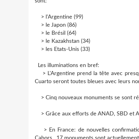
sont:
> l'Argentine (99)
> le Japon (86)
> le Brésil (64)
> le Kazakhstan (34)
> les Etats-Unis (33)
Les illuminations en bref:
> L'Argentine prend la tête avec presque
Cuarto seront toutes bleues avec leurs n
> Cinq nouveaux monuments se sont récem
> Grâce aux efforts de ANAD, SBD et AD
> En France: de nouvelles confirmation
Cahors. 17 monuments sont actuellement