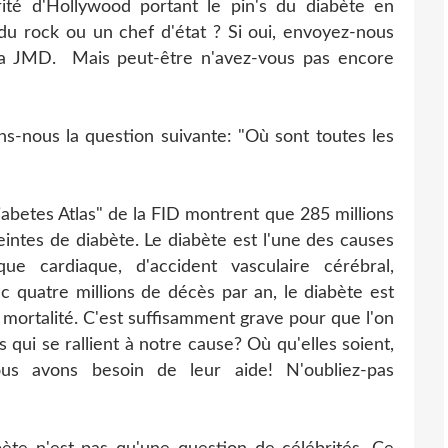
é d'Hollywood portant le pin's du diabète en
du rock ou un chef d'état ? Si oui, envoyez-nous
la JMD. Mais peut-être n'avez-vous pas encore
s-nous la question suivante: "Où sont toutes les
abetes Atlas" de la FID montrent que 285 millions
intes de diabète. Le diabète est l'une des causes
que cardiaque, d'accident vasculaire cérébral,
ec quatre millions de décès par an, le diabète est
 mortalité. C'est suffisamment grave pour que l'on
 qui se rallient à notre cause? Où qu'elles soient,
s avons besoin de leur aide! N'oubliez-pas