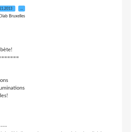
11.2013
…
Diab Bruxelles
abète!
=======
ions
luminations
les!
----