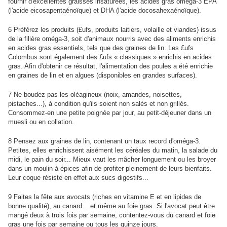
fournir d'excellentes graisses insaturées, les acides gras oméga-3 EPA
(l'acide eicosapentaénoïque) et DHA (l'acide docosahexaénoïque).
6 Préférez les produits (£ufs, produits laitiers, volaille et viandes) issus
de la filière oméga-3, soit d'animaux nourris avec des aliments enrichis
en acides gras essentiels, tels que des graines de lin. Les £ufs
Colombus sont également des £ufs « classiques » enrichis en acides
gras. Afin d'obtenir ce résultat, l'alimentation des poules a été enrichie
en graines de lin et en algues (disponibles en grandes surfaces).
7 Ne boudez pas les oléagineux (noix, amandes, noisettes,
pistaches...), à condition qu'ils soient non salés et non grillés.
Consommez-en une petite poignée par jour, au petit-déjeuner dans un
muesli ou en collation.
8 Pensez aux graines de lin, contenant un taux record d'oméga-3.
Petites, elles enrichissent aisément les céréales du matin, la salade du
midi, le pain du soir... Mieux vaut les mâcher longuement ou les broyer
dans un moulin à épices afin de profiter pleinement de leurs bienfaits.
Leur coque résiste en effet aux sucs digestifs...
9 Faites la fête aux avocats (riches en vitamine E et en lipides de
bonne qualité), au canard... et même au foie gras. Si l'avocat peut être
mangé deux à trois fois par semaine, contentez-vous du canard et foie
gras une fois par semaine ou tous les quinze jours.