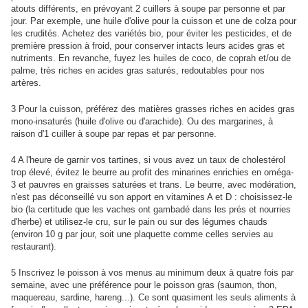
atouts différents, en prévoyant 2 cuillers à soupe par personne et par
jour. Par exemple, une huile d'olive pour la cuisson et une de colza pour
les crudités. Achetez des variétés bio, pour éviter les pesticides, et de
première pression à froid, pour conserver intacts leurs acides gras et
nutriments. En revanche, fuyez les huiles de coco, de coprah et/ou de
palme, très riches en acides gras saturés, redoutables pour nos
artères.
3 Pour la cuisson, préférez des matières grasses riches en acides gras
mono-insaturés (huile d'olive ou d'arachide). Ou des margarines, à
raison d'1 cuiller à soupe par repas et par personne.
4 A l'heure de garnir vos tartines, si vous avez un taux de cholestérol
trop élevé, évitez le beurre au profit des minarines enrichies en oméga-
3 et pauvres en graisses saturées et trans. Le beurre, avec modération,
n'est pas déconseillé vu son apport en vitamines A et D : choisissez-le
bio (la certitude que les vaches ont gambadé dans les prés et nourries
d'herbe) et utilisez-le cru, sur le pain ou sur des légumes chauds
(environ 10 g par jour, soit une plaquette comme celles servies au
restaurant).
5 Inscrivez le poisson à vos menus au minimum deux à quatre fois par
semaine, avec une préférence pour le poisson gras (saumon, thon,
maquereau, sardine, hareng...). Ce sont quasiment les seuls aliments à