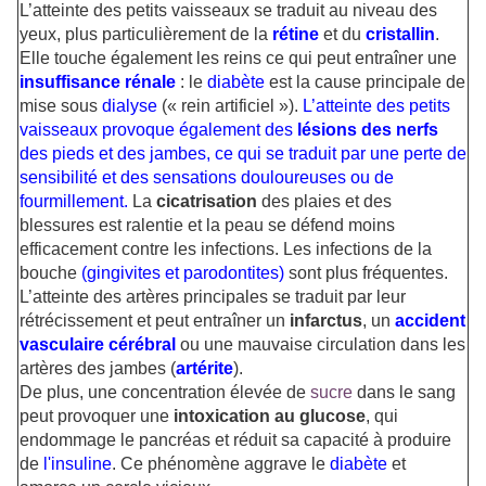
L’atteinte des petits vaisseaux se traduit au niveau des
yeux, plus particulièrement de la
rétine
et du
cristallin
.
Elle touche également les reins ce qui peut entraîner une
insuffisance rénale
: le
diabète
est la cause principale de
mise sous
dialyse
(« rein artificiel »).
L’atteinte des petits
vaisseaux provoque également des
lésions des nerfs
des pieds et des jambes, ce qui se traduit par une perte de
sensibilité et des sensations douloureuses ou de
fourmillement.
La
cicatrisation
des plaies et des
blessures est ralentie et la peau se défend moins
efficacement contre les infections. Les infections de la
bouche
(
gingivites et parodontites
)
sont plus fréquentes.
L’atteinte des artères principales se traduit par leur
rétrécissement et peut entraîner un
infarctus
, un
accident
vasculaire cérébral
ou une mauvaise circulation dans les
artères des jambes (
artérite
).
De plus, une concentration élevée de
sucre
dans le sang
peut provoquer une
intoxication au glucose
, qui
endommage le pancréas et réduit sa capacité à produire
de
l'
insuline
. Ce phénomène aggrave le
diabète
et