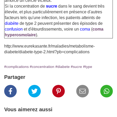
amorce un cercle vicieux.
Si la concentration de
sucre
dans le sang devient très
élevée, et plus particulièrement en présence d'autres
facteurs tels qu'une infection, les patients atteints de
diabète
de type 2 peuvent présenter des épisodes de
confusion
et d'étourdissements, voire un
coma
(
coma
hyperosmolaire
).
http://www.eurekasante.fr/maladies/metabolisme-
diabete/diabete-type-2.html?pb=complications
#complications
#concentration
#diabete
#sucre
#type
Partager
Vous aimerez aussi