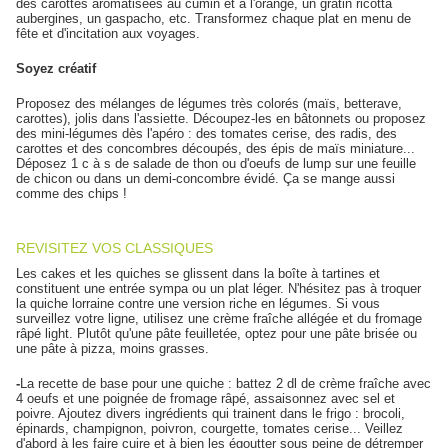
des carottes aromatisées au cumin et à l'orange, un gratin ricotta
aubergines, un gaspacho, etc. Transformez chaque plat en menu de
fête et d'incitation aux voyages.
Soyez créatif
Proposez des mélanges de légumes très colorés (maïs, betterave,
carottes), jolis dans l'assiette. Découpez-les en bâtonnets ou proposez
des mini-légumes dès l'apéro : des tomates cerise, des radis, des
carottes et des concombres découpés, des épis de maïs miniature...
Déposez 1 c à s de salade de thon ou d'oeufs de lump sur une feuille
de chicon ou dans un demi-concombre évidé. Ça se mange aussi
comme des chips !
REVISITEZ VOS CLASSIQUES
Les cakes et les quiches se glissent dans la boîte à tartines et
constituent une entrée sympa ou un plat léger. N'hésitez pas à troquer
la quiche lorraine contre une version riche en légumes. Si vous
surveillez votre ligne, utilisez une crème fraîche allégée et du fromage
râpé light. Plutôt qu'une pâte feuilletée, optez pour une pâte brisée ou
une pâte à pizza, moins grasses.
-
La recette de base pour une quiche : battez 2 dl de crème fraîche avec
4 oeufs et une poignée de fromage râpé, assaisonnez avec sel et
poivre. Ajoutez divers ingrédients qui trainent dans le frigo : brocoli,
épinards, champignon, poivron, courgette, tomates cerise... Veillez
d'abord à les faire cuire et à bien les égoutter sous peine de détremper