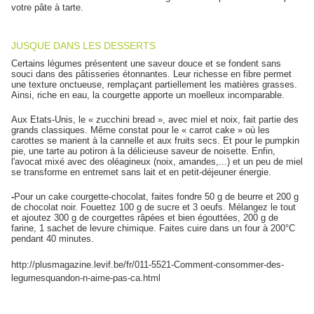
votre pâte à tarte.
JUSQUE DANS LES DESSERTS
Certains légumes présentent une saveur douce et se fondent sans
souci dans des pâtisseries étonnantes. Leur richesse en fibre permet
une texture onctueuse, remplaçant partiellement les matières grasses.
Ainsi, riche en eau, la courgette apporte un moelleux incomparable.
Aux Etats-Unis, le « zucchini bread », avec miel et noix, fait partie des
grands classiques. Même constat pour le « carrot cake » où les
carottes se marient à la cannelle et aux fruits secs. Et pour le pumpkin
pie, une tarte au potiron à la délicieuse saveur de noisette. Enfin,
l'avocat mixé avec des oléagineux (noix, amandes,...) et un peu de miel
se transforme en entremet sans lait et en petit-déjeuner énergie.
-
Pour un cake courgette-chocolat, faites fondre 50 g de beurre et 200 g
de chocolat noir. Fouettez 100 g de sucre et 3 oeufs. Mélangez le tout
et ajoutez 300 g de courgettes râpées et bien égouttées, 200 g de
farine, 1 sachet de levure chimique. Faites cuire dans un four à 200°C
pendant 40 minutes.
http://plusmagazine.levif.be/fr/011-5521-Comment-consommer-des-
legumesquandon-n-aime-pas-ca.html