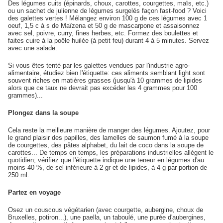
Des légumes cuits (épinards, choux, carottes, courgettes, maïs, etc.)
ou un sachet de julienne de légumes surgelés façon fast-food ? Voici
des galettes vertes ! Mélangez environ 100 g de ces légumes avec 1
oeuf, 1,5 c à s de Maïzena et 50 g de mascarpone et assaisonnez
avec sel, poivre, curry, fines herbes, etc. Formez des boulettes et
faites cuire à la poêle huilée (à petit feu) durant 4 à 5 minutes. Servez
avec une salade.
Si vous êtes tenté par les galettes vendues par l'industrie agro-
alimentaire, étudiez bien l'étiquette: ces aliments semblant light sont
souvent riches en matières grasses (jusqu'à 10 grammes de lipides
alors que ce taux ne devrait pas excéder les 4 grammes pour 100
grammes)...
Plongez dans la soupe
Cela reste la meilleure manière de manger des légumes. Ajoutez, pour
le grand plaisir des papilles, des lamelles de saumon fumé à la soupe
de courgettes, des pâtes alphabet, du lait de coco dans la soupe de
carottes... De temps en temps, les préparations industrielles allègent le
quotidien; vérifiez que l'étiquette indique une teneur en légumes d'au
moins 40 %, de sel inférieure à 2 gr et de lipides, à 4 g par portion de
250 ml.
Partez en voyage
Osez un couscous végétarien (avec courgette, aubergine, choux de
Bruxelles, potiron...), une paella, un taboulé, une purée d'aubergines,