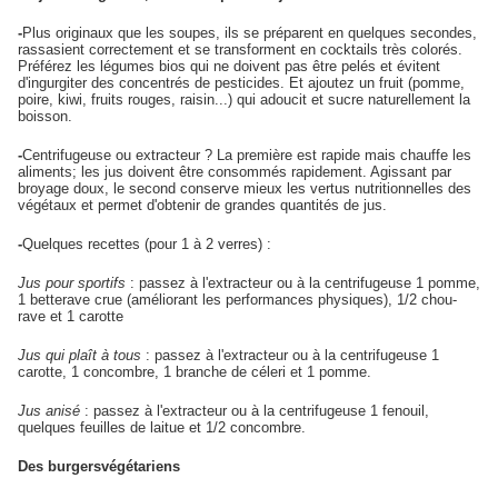
-
Plus originaux que les soupes, ils se préparent en quelques secondes,
rassasient correctement et se transforment en cocktails très colorés.
Préférez les légumes bios qui ne doivent pas être pelés et évitent
d'ingurgiter des concentrés de pesticides. Et ajoutez un fruit (pomme,
poire, kiwi, fruits rouges, raisin...) qui adoucit et sucre naturellement la
boisson.
-
Centrifugeuse ou extracteur ? La première est rapide mais chauffe les
aliments; les jus doivent être consommés rapidement. Agissant par
broyage doux, le second conserve mieux les vertus nutritionnelles des
végétaux et permet d'obtenir de grandes quantités de jus.
-
Quelques recettes (pour 1 à 2 verres) :
Jus pour sportifs
: passez à l'extracteur ou à la centrifugeuse 1 pomme,
1 betterave crue (améliorant les performances physiques), 1/2 chou-
rave et 1 carotte
Jus qui plaît à tous
: passez à l'extracteur ou à la centrifugeuse 1
carotte, 1 concombre, 1 branche de céleri et 1 pomme.
Jus anisé
: passez à l'extracteur ou à la centrifugeuse 1 fenouil,
quelques feuilles de laitue et 1/2 concombre.
Des burgers
végétariens