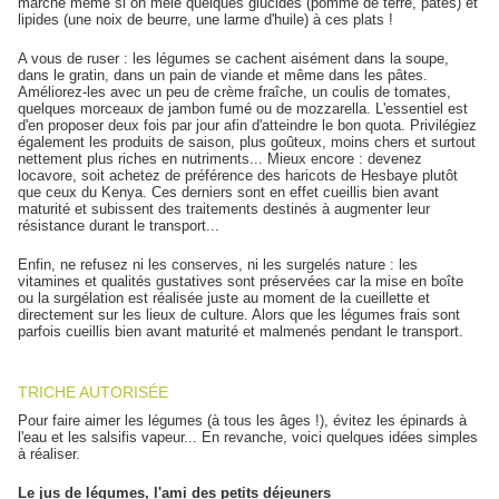
marche même si on mêle quelques glucides (pomme de terre, pâtes) et
lipides (une noix de beurre, une larme d'huile) à ces plats !
A vous de ruser : les légumes se cachent aisément dans la soupe,
dans le gratin, dans un pain de viande et même dans les pâtes.
Améliorez-les avec un peu de crème fraîche, un coulis de tomates,
quelques morceaux de jambon fumé ou de mozzarella. L'essentiel est
d'en proposer deux fois par jour afin d'atteindre le bon quota. Privilégiez
également les produits de saison, plus goûteux, moins chers et surtout
nettement plus riches en nutriments... Mieux encore : devenez
locavore, soit achetez de préférence des haricots de Hesbaye plutôt
que ceux du Kenya. Ces derniers sont en effet cueillis bien avant
maturité et subissent des traitements destinés à augmenter leur
résistance durant le transport...
Enfin, ne refusez ni les conserves, ni les surgelés nature : les
vitamines et qualités gustatives sont préservées car la mise en boîte
ou la surgélation est réalisée juste au moment de la cueillette et
directement sur les lieux de culture. Alors que les légumes frais sont
parfois cueillis bien avant maturité et malmenés pendant le transport.
TRICHE AUTORISÉE
Pour faire aimer les légumes (à tous les âges !), évitez les épinards à
l'eau et les salsifis vapeur... En revanche, voici quelques idées simples
à réaliser.
Le jus de légumes,
l'ami des petits déjeuners