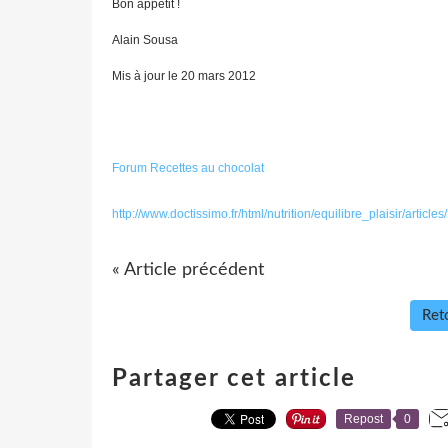
Bon appétit !
Alain Sousa
Mis à jour le
20 mars 2012
Forum Recettes au chocolat
http://www.doctissimo.fr/html/nutrition/equilibre_plaisir/arti
« Article précédent
Reto
Partager cet article
Repost
0