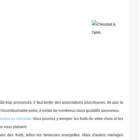
s trop prononcés, il faut tenter des associations plus douces, tel que le
 l'incontournable poire, il existe de nombreux duos gustatifs savoureux.
ondue au chocolat
. Vous pourrez y tremper les fruits de votre choix et les
ns vous plaisent.
ec des fruits, telles les fameuses orangettes. Mais d'autres mariages