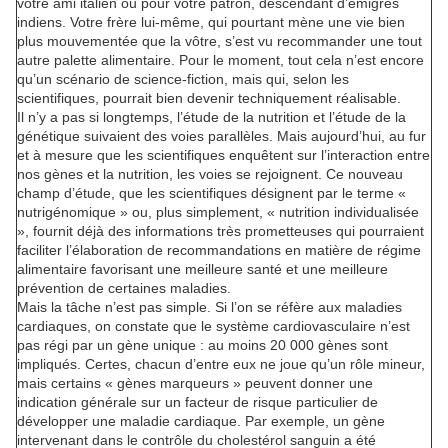
votre ami italien ou pour votre patron, descendant d’émigrés
indiens. Votre frère lui-même, qui pourtant mène une vie bien
plus mouvementée que la vôtre, s’est vu recommander une tout
autre palette alimentaire. Pour le moment, tout cela n’est encore
qu’un scénario de science-fiction, mais qui, selon les
scientifiques, pourrait bien devenir techniquement réalisable.
Il n’y a pas si longtemps, l’étude de la nutrition et l’étude de la
génétique suivaient des voies parallèles. Mais aujourd’hui, au fur
et à mesure que les scientifiques enquêtent sur l’interaction entre
nos gènes et la nutrition, les voies se rejoignent. Ce nouveau
champ d’étude, que les scientifiques désignent par le terme «
nutrigénomique » ou, plus simplement, « nutrition individualisée
», fournit déjà des informations très prometteuses qui pourraient
faciliter l’élaboration de recommandations en matière de régime
alimentaire favorisant une meilleure santé et une meilleure
prévention de certaines maladies.
Mais la tâche n’est pas simple. Si l’on se réfère aux maladies
cardiaques, on constate que le système cardiovasculaire n’est
pas régi par un gène unique : au moins 20 000 gènes sont
impliqués. Certes, chacun d’entre eux ne joue qu’un rôle mineur,
mais certains « gènes marqueurs » peuvent donner une
indication générale sur un facteur de risque particulier de
développer une maladie cardiaque. Par exemple, un gène
intervenant dans le contrôle du cholestérol sanguin a été