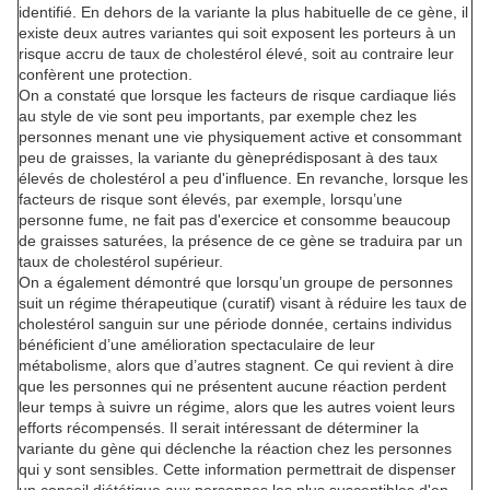
identifié. En dehors de la variante la plus habituelle de ce gène, il
existe deux autres variantes qui soit exposent les porteurs à un
risque accru de taux de cholestérol élevé, soit au contraire leur
confèrent une protection.
On a constaté que lorsque les facteurs de risque cardiaque liés
au style de vie sont peu importants, par exemple chez les
personnes menant une vie physiquement active et consommant
peu de graisses, la variante du gèneprédisposant à des taux
élevés de cholestérol a peu d'influence. En revanche, lorsque les
facteurs de risque sont élevés, par exemple, lorsqu’une
personne fume, ne fait pas d'exercice et consomme beaucoup
de graisses saturées, la présence de ce gène se traduira par un
taux de cholestérol supérieur.
On a également démontré que lorsqu’un groupe de personnes
suit un régime thérapeutique (curatif) visant à réduire les taux de
cholestérol sanguin sur une période donnée, certains individus
bénéficient d’une amélioration spectaculaire de leur
métabolisme, alors que d’autres stagnent. Ce qui revient à dire
que les personnes qui ne présentent aucune réaction perdent
leur temps à suivre un régime, alors que les autres voient leurs
efforts récompensés. Il serait intéressant de déterminer la
variante du gène qui déclenche la réaction chez les personnes
qui y sont sensibles. Cette information permettrait de dispenser
un conseil diététique aux personnes les plus susceptibles d'en