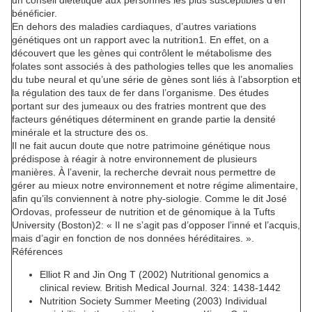
bénéficier.
En dehors des maladies cardiaques, d’autres variations
génétiques ont un rapport avec la nutrition1. En effet, on a
découvert que les gènes qui contrôlent le métabolisme des
folates sont associés à des pathologies telles que les anomalies
du tube neural et qu’une série de gènes sont liés à l’absorption et
la régulation des taux de fer dans l’organisme. Des études
portant sur des jumeaux ou des fratries montrent que des
facteurs génétiques déterminent en grande partie la densité
minérale et la structure des os.
Il ne fait aucun doute que notre patrimoine génétique nous
prédispose à réagir à notre environnement de plusieurs
manières. À l’avenir, la recherche devrait nous permettre de
gérer au mieux notre environnement et notre régime alimentaire,
afin qu’ils conviennent à notre phy-siologie. Comme le dit José
Ordovas, professeur de nutrition et de génomique à la Tufts
University (Boston)2: « Il ne s’agit pas d’opposer l’inné et l’acquis,
mais d’agir en fonction de nos données héréditaires. ».
Références
Elliot R and Jin Ong T (2002) Nutritional genomics a
clinical review. British Medical Journal. 324: 1438-1442
Nutrition Society Summer Meeting (2003) Individual