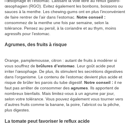
l’œsophage et l’estomac. Laissant la voie libre au reflux gastro-
œsophagien (RGO). Evitez également les bonbons, boissons ou
sauces à la menthe. Les chewing-gums ont en plus l’inconvénient
de faire rentrer de l’air dans l’estomac.
Notre conseil :
consommez de la menthe une fois par semaine, selon la
tolérance. Pensez au persil, à la coriandre et au thym, moins
agressifs pour l’estomac.
Agrumes, des fruits à risque
Orange, pamplemousse, citron : autant de fruits à modérer si
vous souffrez de
brûlures d’estomac
. Leur goût acide peut
irriter l’œsophage. De plus, ils stimulent les secrétions digestives
dans l’organisme. Le contenu de l’estomac devient plus acide et
risque de brûler les parois du tube digestif.
Notre conseil :
il ne
faut pas arrêter de consommer des
agrumes
. Ils apportent de
nombreux bienfaits. Mais limitez-vous à un agrume par jour,
selon votre tolérance. Vous pouvez également vous tourner vers
d’autres fruits comme la banane, la poire, l’abricot ou la pêche,
plus digestes.
La tomate peut favoriser le reflux acide