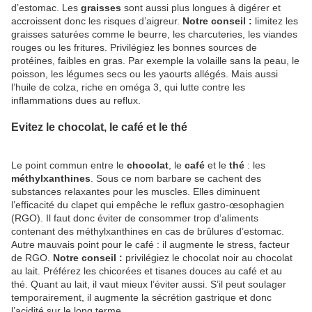
d’estomac. Les
graisses
sont aussi plus longues à digérer et
accroissent donc les risques d’aigreur.
Notre conseil :
limitez les
graisses saturées comme le beurre, les charcuteries, les viandes
rouges ou les fritures. Privilégiez les bonnes sources de
protéines, faibles en gras. Par exemple la volaille sans la peau, le
poisson, les légumes secs ou les yaourts allégés. Mais aussi
l’huile de colza, riche en oméga 3, qui lutte contre les
inflammations dues au reflux.
Evitez le chocolat, le café et le thé
Le point commun entre le
chocolat
, le
café
et le
thé
: les
méthylxanthines
. Sous ce nom barbare se cachent des
substances relaxantes pour les muscles. Elles diminuent
l’efficacité du clapet qui empêche le reflux gastro-œsophagien
(RGO). Il faut donc éviter de consommer trop d’aliments
contenant des méthylxanthines en cas de brûlures d’estomac.
Autre mauvais point pour le café : il augmente le stress, facteur
de RGO.
Notre conseil :
privilégiez le chocolat noir au chocolat
au lait. Préférez les chicorées et tisanes douces au café et au
thé. Quant au lait, il vaut mieux l’éviter aussi. S’il peut soulager
temporairement, il augmente la sécrétion gastrique et donc
l’acidité sur le long terme.