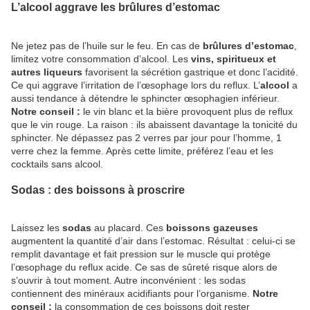
L’alcool aggrave les brûlures d’estomac
Ne jetez pas de l’huile sur le feu. En cas de
brûlures d’estomac
,
limitez votre consommation d’alcool. Les
vins, spiritueux et
autres liqueurs
favorisent la sécrétion gastrique et donc l’acidité.
Ce qui aggrave l’irritation de l’œsophage lors du reflux. L’
alcool
a
aussi tendance à détendre le sphincter œsophagien inférieur.
Notre conseil :
le vin blanc et la bière provoquent plus de reflux
que le vin rouge. La raison : ils abaissent davantage la tonicité du
sphincter. Ne dépassez pas 2 verres par jour pour l’homme, 1
verre chez la femme. Après cette limite, préférez l’eau et les
cocktails sans alcool.
Sodas : des boissons à proscrire
Laissez les
sodas
au placard. Ces
boissons gazeuses
augmentent la quantité d’air dans l’estomac. Résultat : celui-ci se
remplit davantage et fait pression sur le muscle qui protège
l’œsophage du reflux acide. Ce sas de sûreté risque alors de
s’ouvrir à tout moment. Autre inconvénient : les sodas
contiennent des minéraux acidifiants pour l’organisme.
Notre
conseil :
la consommation de ces boissons doit rester