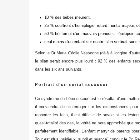
10 % des bébés meurent,
25 % souffrent d'hémiplégie, retard mental majeur, céc
50 % hériteront d'un mauvais pronostic : épilepsie con
seul moins d'un enfant sur quatre s'en sortirait sans 
Selon le Dr Marie Cécile Nassogne (déjà à l'origine d'autre
le bilan serait encore plus lourd : 92 % des enfants seco
dans les six ans suivants.
Portrait d'un serial secoueur
Ce syndrome du bébé secoué est le résultat d'une maltrait
il conviendra de s'interroger sur les circonstances pour
rapporter les faits, il est difficile de savoir si les lésio
quasi-totalité des cas, la vérité ne sera approchée que pa
parfaitement identifiable. L'enfant martyr de parents bou
Tout est plus insidieux, subtil et nuancé" conclut le Pr. Re