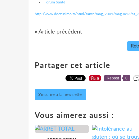
Forum Santé
http://www.doctissimo.fr/html/sante/mag_2001/mag0413/sa
« Article précédent
Reto
Partager cet article
Repost
0
S'inscrire à la newsletter
Vous aimerez aussi :