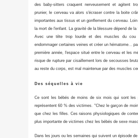
des baby-sitters craquent nerveusement et agitent t
prunier, le cerveau va alors s'écraser contre la boite cr
importantes aux tissus et un gonflement du cerveau. Loin 
la mort de l'enfant. La gravité de la blessure dépend de la f
Avec une tête trop lourde et des muscles du cou t
endommager certaines veines et créer un hématome... parfo
première année, l'espace situé entre le cerveau et les mé
risque de rupture par cisaillement lors de secousses bruta
au reste du corps, est mal maintenue par des muscles cer
Des séquelles à vie
Ce sont les bébés de moins de six mois qui sont les p
représentent 60 % des victimes. "Chez le garçon de moins 
que chez les filles. Ces raisons physiologiques de conten
plus importante de victimes chez les bébés de sexe mascu
Dans les jours ou les semaines qui suivent un épisode de