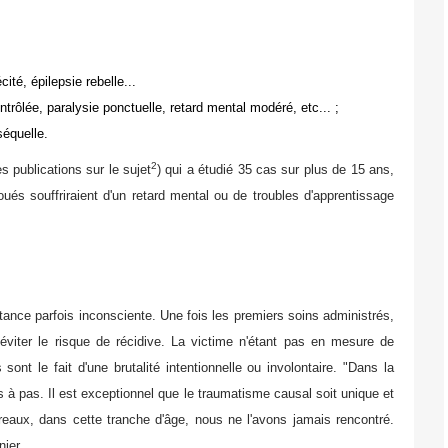
ité, épilepsie rebelle...
trôlée, paralysie ponctuelle, retard mental modéré, etc... ;
séquelle.
2
s publications sur le sujet
) qui a étudié 35 cas sur plus de 15 ans,
ués souffriraient d'un retard mental ou de troubles d'apprentissage
ance parfois inconsciente. Une fois les premiers soins administrés,
 éviter le risque de récidive. La victime n'étant pas en mesure de
ns sont le fait d'une brutalité intentionnelle ou involontaire. "Dans la
s à pas. Il est exceptionnel que le traumatisme causal soit unique et
rreaux, dans cette tranche d'âge, nous ne l'avons jamais rencontré.
nier.