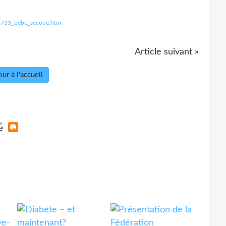
_3733_bebe_secoue.htm
Article suivant »
ur à l'accueil