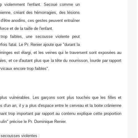
rop violemment l'enfant. Secoué comme un
ânienne, créant des hémorragies, des lésions
d'être anodins, ces gestes peuvent entraîner
orce et de la taille de l'enfant.
rop faibles, une secousse violente peut
is fatal. Le Pr. Renier ajoute que "durant la
ninges est élargi, et les veines qui le traversent sont exposées au
les, et ce d'autant plus que la tête du nourrisson, lourde par rapport
vicaux encore trop faibles".
lus vulnérables. Les garçons sont plus touchés que les filles et
d'un an, il y a plus d'espace entre le cerveau et la boite crânienne
ant trop important par rapport au contenu explique cette proportion
lin" précise le Pr. Dominique Renier.
 secousses violentes :