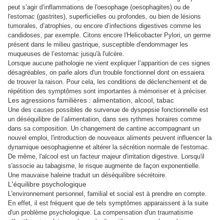
peut s’agir d’inflammations de l'oesophage (oesophagites) ou de
l'estomac (gastrites), superficielles ou profondes, ou bien de lésions
tumorales, d’atrophies, ou encore d’infections digestives comme les
candidoses, par exemple. Citons encore l'Helicobacter Pylori, un germe
présent dans le milieu gastrique, susceptible d'endommager les
muqueuses de l’estomac jusqu'à l'ulcère.
Lorsque aucune pathologie ne vient expliquer l’apparition de ces signes
désagréables, on parle alors d'un trouble fonctionnel dont on essaiera
de trouver la raison. Pour cela, les conditions de déclenchement et de
répétition des symptômes sont importantes à mémoriser et à préciser.
Les agressions familières : alimentation, alcool, tabac
Une des causes possibles de survenue de dyspepsie fonctionnelle est
un déséquilibre de l’alimentation, dans ses rythmes horaires comme
dans sa composition. Un changement de cantine accompagnant un
nouvel emploi, l'introduction de nouveaux aliments peuvent influencer la
dynamique oesophagienne et altérer la sécrétion normale de l'estomac.
De même, l'alcool est un facteur majeur d'irritation digestive. Lorsqu'il
s'associe au tabagisme, le risque augmente de façon exponentielle.
Une mauvaise haleine traduit un déséquilibre sécrétoire.
L'équilibre psychologique
L'environnement personnel, familial et social est à prendre en compte.
En effet, il est fréquent que de tels symptômes apparaissent à la suite
d'un problème psychologique. La compensation d'un traumatisme