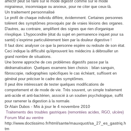
affectif peut se faire sur le mode digestif comme sur le mode
migraineux, insomniaque ou anxieux, pour ne citer que ceux-là.
Un traitement personnalisé
Le profil de chaque individu diffère, évidemment. Certaines personnes
tolèrent des symptômes provoqués par de vraies lésions des organes.
D'autres, au contraire, amplifient des signes que rien d'organique
n'explique. L'hypocondrie (état du sujet en permanence inquiet pour sa
santé) s’exprime particulièrement bien par la douleur digestive !
Il faut donc analyser ce que la personne espère ou redoute de son état.
Ceci indique la difficulté qu'éprouvent les médecins à débrouiller un
grand nombre de situations.
Une bonne approche de ces problèmes digestifs passe par la
dédramatisation. Quelques examens bien choisis : bilan sanguin,
fibroscopie, radiographies spécifiques le cas échéant, suffisent en
général pour préciser le cadre des symptômes.
Il peut être intéressant de tester quelques modifications de
comportement et de mode de vie. Très souvent, un simple traitement
anti-acide et anti-bactérien, associé à un soutien psychologique, suffit
pour ramener la digestion à la normale.
- Mis à jour le 4 novembre 2010
Dr Alain Dubos
Traitements des troubles gastriques (remontées acides, RGO, ulcère)
Forum Mal au ventre
http://www.doctissimo.fr/html/sante/mauxquot/sa_27_es_gastriq.h
tm